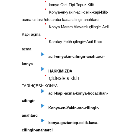
konya Otel Tipi Topuz Kilit
Konya-en-yakin-acil-celik-kapi-kilit-
acma-ustasi /oto-araba-kasa-cilingir-anahtarci
Konya Meram Alavardı çilingir~Acil
Kapı açma
Karatay Fetih çilingir~Acil Kapı
açma
acil-en-yakin-cilingir-anahtarci-
konya
HAKKIMIZDA
ÇİLİNGİR & KİLİT
TARİHÇESİ~KONYA
acil-kapi-acma-konya-hocacihan-
cilingir
Konya-en-Yakin-oto-cilingir-
anahtarci
konya-gaziantep-celik-kasa-
cilingir-anahtarci