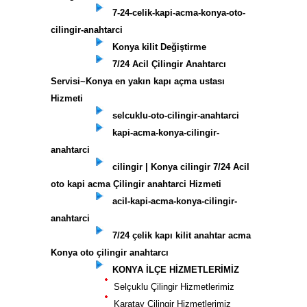
7-24-celik-kapi-acma-konya-oto-
cilingir-anahtarci
Konya kilit Değiştirme
7/24 Acil Çilingir Anahtarcı
Servisi~Konya en yakın kapı açma ustası
Hizmeti
selcuklu-oto-cilingir-anahtarci
kapi-acma-konya-cilingir-
anahtarci
cilingir | Konya cilingir 7/24 Acil
oto kapi acma Çilingir anahtarci Hizmeti
acil-kapi-acma-konya-cilingir-
anahtarci
7/24 çelik kapı kilit anahtar acma
Konya oto çilingir anahtarcı
KONYA İLÇE HİZMETLERİMİZ
Selçuklu Çilingir Hizmetlerimiz
Karatay Çilingir Hizmetlerimiz