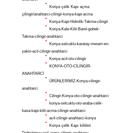
Konya çelik Kapı açma
çilingir/anahtarci-cilingir-konya-kapi-acma
Konya-Kapi-Hidrolik-Takma-cilingir
Konya-Kale-Kilit-Barel-gobek-
Takma-cilingir-anahtarci
Konya-selcuklu-karatay-meram-en-
yakin-acil-cilingir-anahtarci
Konya-acil-oto-cilingir
KONYA-OTO-CİLİNGİR-
ANAHTARCİ
ÜRÜNLERİMİZ-Konya-cilingir-
anahtarci
Cilingir-Konya-oto-cilingir-anahtarci
konya-selcuklu-oto-araba-celik-
kasa-kapi-kilit-acma-cilingir-anahtarci
acil-cilingir-anahtarci-konya
Konya çelik Kapı kilitleri
Değiştirme~acil açma çilingir anahtarcı