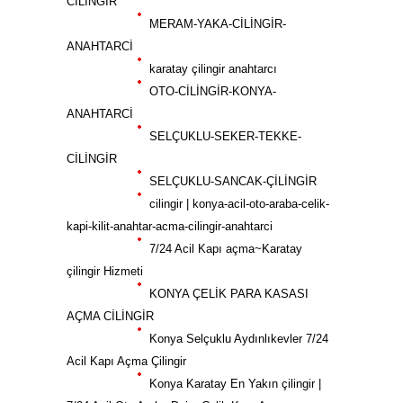
CİLİNGİR
MERAM-YAKA-CİLİNGİR-
ANAHTARCİ
karatay çilingir anahtarcı
OTO-CİLİNGİR-KONYA-
ANAHTARCİ
SELÇUKLU-SEKER-TEKKE-
CİLİNGİR
SELÇUKLU-SANCAK-ÇİLİNGİR
cilingir | konya-acil-oto-araba-celik-
kapi-kilit-anahtar-acma-cilingir-anahtarci
7/24 Acil Kapı açma~Karatay
çilingir Hizmeti
KONYA ÇELİK PARA KASASI
AÇMA CİLİNGİR
Konya Selçuklu Aydınlıkevler 7/24
Acil Kapı Açma Çilingir
Konya Karatay En Yakın çilingir |