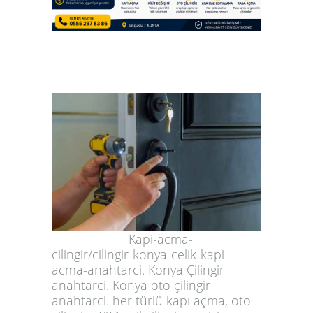
Kapi-acma-
cilingir
/
cilingir-konya-celik-kapi-
acma-anahtarci.
Konya Çilingir anahtarci. Konya oto çilingir anahtarci. her türlü kapı açma, oto çilingir. 7/24 acil çilingir servisi hizmeti. 7/24 acil anahtarci servisi hizmeti. Konya acil 10-15 Dk oto kapı açma çilingir hizmeti. Konya oda kapı açma çilingir anahtarcı servisi hizmeti. 7/24 Konya acil Daire çelik çekili kapı açma hizmeti. Konya demir kapı açma. 7/24 çilingir hizmeti. 7/24 acil anahtarci hizmeti. 7/24 kilit göbek değiştirme. Konya 7/24 Gaziantep çelik para kasa kilit anahtar açma çilingir anahtarcı ustası hizmeti. Konya Gaziantep çelik para kasa yedek anahtar kopyalama çilingir hizmeti. Konya garaj otopark kumanda kopyalama çilingir hizmeti, Konya en yakın çilingir anahtarci servisi hizmeti, selçuklu kapı açma çilingir anahtarcı servisi hizmeti, karatay kapı açma, meram kapı açma, Konya Selçuklu oto çilingir anahtarci servisi hizmeti, Konya Selçuklu 7/24 acil çelik çekili kapı açma 10-15 Dk kilit göbek değiştirme çilingir anahtarcı ustası servisi hizmeti, Konya Karatay acil oto çilingir anahtarci cilingirci hizmeti, Konya 7/24 acil şefikcan mahallesi ev Daire iç oda çelik çekili kapı açma 10-15 Dk Nöbetçi kilit göbek değiştirme en yakın çilingir anahtarcı ustası servisi hizmeti, Konya Meram Yaka Havzan mahallesi acil oto çilingir anahtarci cilingirci hizmeti, Şefikcan acil 10-15 Dk çelik çekili kapı açma en yakın çilingir anahtarcı ustası servisi hizmeti selçuklu konya, Konya acil çilingir şefikcan çelik çekili kapı açma anahtarcı ustası servisi hizmeti, Konya acil çilingir şeker tekke çelik çekili kapı açma anahtarcı ustası servisi hizmeti, selçuklu acil kilit göbek anahtar kilidi değiştirme, karatay acil kilit göbek anahtar göbeği kilidi değiştirme çilingir servisi hizmeti, Konya meram her türlü kilit göbek anahtar kilidi göbeği değiştirme, çelik kapı kilit tamiri, 7/24 konya aninda cilingir anahtarci servisi hizmeti, cilingir konya çelik kapi kilit anahtar tamiri anahtarci hizmeti, Konya çelik Kapı kilit anahtar açma çilingir anahtarci cilingirci servisi hizmeti, Konya Selçuklu ilçesi Mahallesi En yakın acil kapı kilit açma Çilingir anahtarcı servisi hizmeti, Selçuklu Akıncılar ilçesi Mahallesi semti oto araba otomobil oda ev dair tahta demir celik kasa kilidi kapı kilit anahtar açma kale yale hok daf yuma bilyali barel gobek hidrolik urunleri montaji yenileme bakimi takma değiştirme fiyatlari tamircisi uzman en yakin ustasi Çilingir anahtarci cilingirci servisi telefon numarasi hizmeti hemen bul ara, Konya selçuklu akincilar özalkent hüsamettin çelebi mahallesi acil ev daire oda demir tahta dükkan kapısı celik kasa çekili kapi kilit anahtar barel göbek kilidi arizasi açma değiştirme en yakın alo Çilingir anahtarci cilingirci telefon numarasi fiyatlari servisi hizmeti, Konya selçuklu akşemsettin esenler medrese ilçesi semti mahallesi 7/24 acil oto araba otomobil ev daire oda demir tahta kapısı gaziantep kasaları çelik para kasa çekili kapı kale hok daf ito yale yuma tuzakli takviyeli kilit anahtar boşa donme mekanik arizasi açma en yakın alo Çilingir anahtarcı telefon numarasi fiyatlari cilingirci servisi hizmeti, konya selçuklu bosna kosova üniversitesi kampus Ardıçlı ilçesi semti Mahallesi oto araba otomobil araç ev daire demir tahta çelik para kasası kapi kilit anahtar arizasi açma en yakin acil Çilingir anahtarci cilingirci telefon numarasi servisi hizmeti, 7/24 konya selcuklu karatay meram ilcesi semti mahallesi acil kilitli oto araba otomobil celik kapi kilit kayip anahtar bosa dönme arizasi acma en yakin aninda alo acil cilingir anahtarci ustasi cilingirci servisi hizmeti, konya merkez selçuklu karatay meram yaka ilçesi semti mahallesi oto araba otomobil araç ev daire demir tahta gaziantep çelik para kasa kapı bilyalı barel göbek kilit anahtar göbeği kilidi açma tamiri değiştirme en yakın uygun ucuz hesaplı hızlı kaliteli güvenilir acil alo çilingir anahtarcı ustası numarası servisi hizmeti, 7/24 konya selçuklu karatay meram bölgesi ilçesi semti mahallesi kapıda anahtar takılı kalmış çelik kapı hasarsız açma en yakın acil çilingr anahtarcı ustası numarası servisi hizmeti, selçuklu hocacihan kapı açma çilingir servisi hizmeti, selçuklu bosna hersek acil kapı açma çilingir servisi hizmeti, selçuklu sancak acil kapı açma çilingir servisi hizmeti, selçuklu şefikcan acil kapı açma çilingir servisi hizmeti, selçuklu şeker tekke acil kapı açma çilingir anahtarcı ustası servisi hizmeti, 7/24 konya kapı kilidin arkasında anahtar takılı çekili kalmış ev daire büro işyeri her türlü çelik kapı barel göbek kilit anahtar göbeği yarı merkezi kilidi hasarsız açma en yakın acil uygun ucuz hesaplı alo çilingir anahtarcı ustası servisi hizmeti bir telefon numarası kadar yakınız hemen ara, 7/24 oto araba gaziantep çelik para kasa kapı kilit anahtar boşa dönme arızalı kilit anahtar açma konya selçuklu şeker tekke ilcesi semti mahallesi ev işyeri kapısı kilidi açimi kale hok daf yale yuma ito bilyali barel tokmakli tuzakli topuzlu mandalli göbeği rozet emniyet kilitleri tekay karakoç hidrolik ürünleri garaj kumandasi yedekleme satişi montaji takma degistirme tamiri onarma ayarlama en yakin alo cilingir anahtarci ustasi cilingirci servisi hizmeti, konya kilitli oto kapısı kilidi anahtar açma çilingir anahtarci cilingirci hizmeti, konya selçuklu husamettin çelebi mahallesi acil çekili arkada anahtar unutulmuş kalmış çelik kapı kilit anahtar açma, konya selçuklu karatay meram ilçesi semti mahallesi acil çekili arkada anahtar takılı unutulmuş kalmış çelik kapı barel göbek kilit anahtar göbeği kilidi hasarsız açma tamiri değiştirme en yakın uygun ucuz hesaplı çilingir anahtarcı ustası firması telefon numarası servisi hizmeti, konya Aşağıpınarbaşı ilçesi semti Mahallesi oto araba kapi kilit anahtar açma Çilingir anahtarci servisi hizmeti, konya selcuklu Aydınlıkevler ilçesi semti Mahallesi her turlu farkli model marka oto araba otomobil arac ev daire demir tahta ahşap dolap çekmece posta kutusu çelik para altin eşya kiralik banka kasa kapi kale hok daf yale yuma ito kilit anahtar arizasi açma bilyali gobek barel tekay karakoc bina site apartman girişi elektrikli otomat kapisi hidroliği tamiri bakimi yenileme takma değiştirme uzman tamircisi en yakin acil Çilingir anahtarci ustasi servisi telefon numarasi servisi hizmeti , konya Bağrıkurt Mahallesi oto Çilingir, 7/24 konya selcuklu karatay meram ilcesi semti mahallesi acil kilitli oto araba otomobil celik kapi kilit kayip anahtar bosa dönme arizasi acma en yakin aninda alo acil cilingir anahtarci ustasi cilingirci servisi hizmeti, konya merkez selçuklu karatay meram yaka ilçesi semti mahallesi oto araba otomobil araç ev daire demir tahta gaziantep çelik para kasa kapı bilyalı barel göbek kilit anahtar göbeği kilidi açma tamiri değiştirme en yakın uygun ucuz hesaplı hızlı kaliteli güvenilir acil alo çilingir anahtarcı ustası numarası servisi hizmeti, 7/24 konya selçuklu karatay meram bölgesi ilçesi semti mahallesi kapıda anahtar takılı kalmış çelik kapı hasarsız açma en yakın acil çilingr anahtarcı ustası numarası servisi hizmeti, 7/24 konya kapı kilidin arkasında anahtar takılı çekili kalmış ev daire büro işyeri her türlü çelik kapı barel göbek kilit anahtar göbeği yarı merkezi kilidi hasarsız açma en yakın acil uygun ucuz hesaplı alo çilingir anahtarcı ustası bir telefon numarası kadar yakınız hemen ara, 7/24 oto araba gaziantep çelik para kasa kapı kilit anahtar boşa dönme arızalı kilit anahtar açma konya selçuklu şeker tekke ilcesi semti mahallesi ev işyeri kapısı kilidi açimi kale hok daf yale yuma ito bilyali barel tokmakli tuzakli topuzlu mandalli göbeği rozet emniyet kilitleri tekay karakoç hidrolik ürünleri garaj kumandasi yedekleme satişi montaji takma degistirme tamiri onarma ayarlama en yakin alo cilingir anahtarci ustasi cilingirci hizmeti, konya kilitli oto kapısı kilidi anahtar açma çilingir anahtarci cilingirci hizmeti, konya selçuklu husamettin çelebi mahallesi acil çekili arkada anahtar unutulmuş kalmış çelik kapı kilit anahtar açma, konya selçuklu karatay meram ilçesi semti mahallesi acil çekili arkada anahtar takılı unutulmuş kalmış çelik kapı barel göbek kilit anahtar göbeği kilidi hasarsız açma tamiri değiştirme en yakın uygun ucuz hesaplı çilingir anahtarcı ustası firması telefon numarası hizmeti, Konya selçuklu Başarakavak Mahallesi oto Çilingir anahtarci, Selçuklu Bedir husamettin çelebi ilçesi semti caddesi civari Mahallesi her turlu farkli model marka oto araba ev daire demir tahta pakben çelik kasa kapi kale yale hok daf ito yuma kilit anahtar arizasi açma bilyali gobek barel bina giriş kapisi tekay karakoc hidrolik tamiri takma değiştirme montaji satisi uzman tamircisi anahtarcisi bakimi onarma işleri Çilingir anahtarci ustasi servisi telefon numarasi hizmeti, En yakın acil çelik Kapı kilit anahtar açma Selçuklu Beyhekim farabi ilçesi semti Mahallesi oto araba otomobil ev daire celik para kasa kapi kilit anahtar açma en yakin acil Çilingir anahtarcı cilingirci servisi hizmeti, konya Biçer Mahallesi oto araba çelik para kasa kapi kilit anahtar açma Çilingir anahtarci, selçuklu Binkonutlar ilçesi semti Mahallesi oto araba ev daire gaziantep çelik para kasa kapi kırık kilit anahtar mekanik boşa donme arizasi açma Çilingir anahtarci cilingirci telefon numarasi servisi hizmeti, konya selçuklu Bosna Hersek sancak yazir real otogar sakarya malazgirt buhara parsana hocacihan şeker tekke şefikcan hacikaymak ihsaniye nalcaci farit paşa nişantasi bedir akşemsettin musalla baglari hanaybasi akincilar erenköy sille ak baglarbasi caddesi ilçesi semti Mahallesi en yakin aninda 15 dakikada servisi süresi kayıp kilitli içerde anahtar unutulmuş kilidin kapının ardında kalmış oto araba otomobil arac ev daire demir tahta ahşap gaziantep çelik para kasa kapi kirik kilit anahtar barel gobegi boşa donme mekanik arizasi hasar vermeden delmeden bozmadan açma bilyali kale hok daf yuma ito tekkay karakoç 2 3 4 5 numara hidroliği gobek bareli hidrolik yenileme bakimi onarma tamiri montaji takma değiştirme en yakin acil tamircisi profesyonel ustasi Çilingir anahtarci ustalari