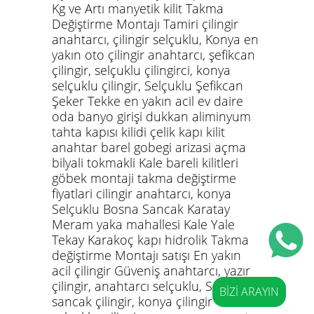
Kg ve Artı manyetik kilit Takma
Değiştirme Montajı Tamiri çilingir
anahtarcı, çilingir selçuklu,
Konya
en
yakın oto çilingir anahtarcı
, şefikcan
çilingir, selçuklu çilingirci, konya
selçuklu çilingir, Selçuklu Şefikcan
Şeker Tekke en yakın acil ev daire
oda banyo girişi dukkan aliminyum
tahta kapısı kilidi çelik kapı kilit
anahtar barel gobegi arizasi açma
bilyali tokmakli Kale bareli kilitleri
göbek montaji takma değiştirme
fiyatlari cilingir anahtarcı, konya
Selçuklu Bosna Sancak Karatay
Meram yaka mahallesi Kale Yale
Tekay Karakoç kapı hidrolik Takma
değiştirme Montajı satışı En yakın
acil çilingir Güveniş anahtarcı, yazır
çilingir, anahtarcı selçuklu, Selçuklu
BİZİ ARAYIN
sancak çilingir, konya çilingir