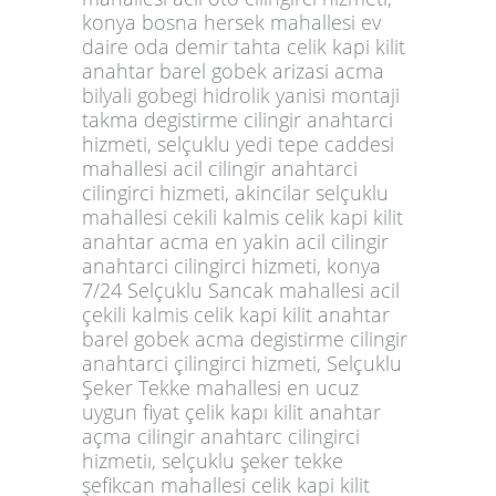
konya bosna hersek mahallesi ev
daire oda demir tahta celik kapi kilit
anahtar barel gobek arizasi acma
bilyali gobegi hidrolik yanisi montaji
takma degistirme cilingir anahtarci
hizmeti, selçuklu yedi tepe caddesi
mahallesi acil cilingir anahtarci
cilingirci hizmeti, akincilar selçuklu
mahallesi cekili kalmis celik kapi kilit
anahtar acma en yakin acil cilingir
anahtarci cilingirci hizmeti, konya
7/24 Selçuklu Sancak mahallesi acil
çekili kalmis celik kapi kilit anahtar
barel gobek acma degistirme cilingir
anahtarci çilingirci hizmeti, Selçuklu
Şeker Tekke mahallesi en ucuz
uygun fiyat çelik kapı kilit anahtar
açma cilingir anahtarc cilingirci
hizmetiı, selçuklu şeker tekke
şefikcan mahallesi celik kapi kilit