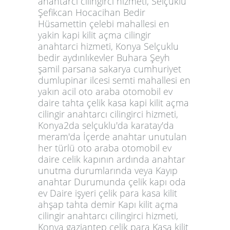
anahtarci cilingirci hizmeti, Selçuklu
Şefikcan Hocacihan Bedir
Hüsamettin çelebi mahallesi en
yakin kapi kilit açma cilingir
anahtarci hizmeti, Konya Selçuklu
bedir aydınlıkevler Buhara Şeyh
şamil parsana sakarya cumhuriyet
dumlupinar ilcesi semti mahallesi en
yakın acil oto araba otomobil ev
daire tahta çelik kasa kapi kilit açma
cilingir anahtarcı cilingirci hizmeti,
Konya2da selçuklu'da karatay'da
meram'da İçerde anahtar unutulan
her türlü oto araba otomobil ev
daire celik kapının ardında anahtar
unutma durumlarında veya Kayıp
anahtar Durumunda çelik kapı oda
ev Daire işyeri çelik para kasa kilit
ahşap tahta demir Kapı kilit açma
cilingir anahtarcı cilingirci hizmeti,
Konya gaziantep çelik para Kasa kilit