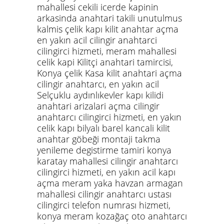
mahallesi cekili icerde kapinin
arkasinda anahtari takili unutulmus
kalmis çelik kapı kilit anahtar açma
en yakın acil cilingir anahtarci
cilingirci hizmeti, meram mahallesi
celik kapi Kilitçi anahtari tamircisi,
Konya çelik Kasa kilit anahtari açma
cilingir anahtarcı, en yakın acil
Selçuklu aydınlıkevler kapı kilidi
anahtari arizalari açma cilingir
anahtarcı cilingirci hizmeti, en yakın
celik kapı bilyalı barel kancali kilit
anahtar göbeği montaji takma
yenileme degistirme tamiri konya
karatay mahallesi cilingir anahtarcı
cilingirci hizmeti, en yakın acil kapı
açma meram yaka havzan armagan
mahallesi cilingir anahtarcı ustası
cilingirci telefon numrası hizmeti,
konya meram kozağaç oto anahtarcı