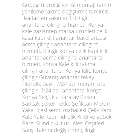
Göbegi hidroliği yenisi montaji tamiri
yenileme takma değiştirme tamircisi
fiyatlari en yakın acil cilingir
anahtarcı cilingirci hizmeti, Konya
kale gaziantep marka urunleri çelik
kasa kapı kilit anahtar barel arizasi
acma çilingir anahtarci cilingirci
hizmeti, cilingir konya celik kapi kilit
anahtar acma cilingirci anahtarci
hizmeti, Konya Kale kilit takma
cilingir anahtarcı, Konya Kilit, Konya
çilingir Güveniş anahtar tekay
Hidrolik Bayii, 7/24 acil meram oto
çilingir, 7/24 acil anahtarcı konya,
Konya Selçuklu Karatay Bosna
Sancak Şeker Tekke Şefikcan Meram
Yaka ilçesi semti mahallesi Çelik Kapı
Kale Yale Kapı hidrolik Kilidi ve göbek
Barel Silindir Kilit urunleri Çeşitleri
Satışı Takma değiştirme çilingir