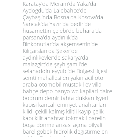
Karatay'da Meram'da Yaka'da
Aydogdu'da Lalebahce'de
Çaybaşı'nda Bosna'da Kosova'da
Sancak'da Yazır'da bedir'de
husamettin çelebi'de buhara'da
parsana'da aydınlık'da
Binkonutlar'da akşemsettin'de
Kılıçarslan'da Şeker'de
aydınlıkevler'de sakarya'da
malazgirt'de şeyh şamil'de
selahaddin eyyubi'de Bölgesi ilçesi
semti mahallesi en yakın acil oto
araba otomobil müstakil ev villa
bahçe depo banyo wc kapilari daire
bodrum demir tahta dukkan işyeri
kapısı kancali emniyet anahtarlari
kilidi çekili kalmış kilitli kayıp çelik
kapı kilit anahtar tokmakli barelin
boşa donme arızası açma bilyali
barel gobek hidrolik degistirme en