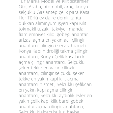
Tür Marka Model Ve Kilit sistemleri,
Oto, Araba, otomobil, araç, konya
selçuklu Gaziantep çelik para Kasa
Her Türlü ev daire demir tahta
dukkan aliminyum işyeri kapı Kilit
tokmakli tuzakli takviyeli mandalli
fiam emniyet kilidi göbegi anahtar
arizasi açma en yakın acil çilingir
anahtarcı cilingirci servisi hizmeti,
Konya Kapı hidroliği takma çilingir
anahtarcı, Konya Çelik kasaları kilit
açma çilingir anahtarcı, Selçuklu
şeker tekke en yakın cilingir
anahtarci, cilingir selçuklu şeker
tekke en yakın kapi kilit açma
anahtarcı hizmeti, Selcuklu şefikcan
en yakın kapı açma cilingir
anahtarcı, Selcuklu aydınlık evler en
yakın çelik kapı kilit barel gobek
anahtar açma cilingir anahtarcı,
Selcuklu Nalçacı hulusi baybal