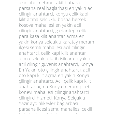
akıncılar mehmet akif buhara
parsana real bağlarbaşı en yakin acil
cilingir anahtarci, konya celik kapi
kilit acma selcuklu bosna hersek
kosova mahallesi en yakin acil
cilingir anahtarci, gaziantep celik
para kasa kilit anahtar acma en
yakin konya selcuklu karatay meram
ilçesi semti mahallesi acil cilingir
anahtarci, celik kapi kilit anahtar
acma selcuklu fatih isiklar en yakin
acil cilingir guvenis anahtarci, Konya
En Yakın oto çilingir anahtarcı, acil
oto kapı kilit açma en yakın Konya
çilingir anahtarcı, Acil çelik kapı kilit
anahtar açma Konya meram pirebi
konevi mahallesi çilingir anahtarci
cilingirci hizmeti, Konya Selçuklu
Yazır aydınlıkevler baglarbasi
parsana ilcesi semti mahallesi cekili