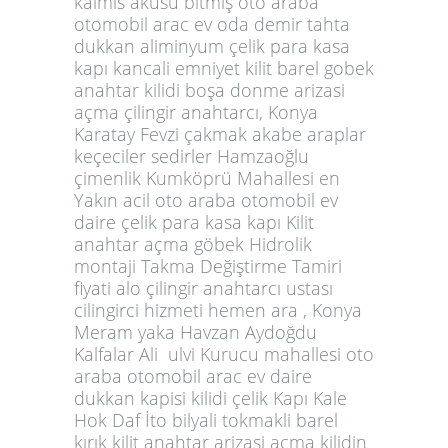
kalmis akusu bitmiş oto araba
otomobil arac ev oda demir tahta
dukkan aliminyum çelik para kasa
kapı kancali emniyet kilit barel gobek
anahtar kilidi boşa donme arizasi
açma çilingir anahtarcı, Konya
Karatay Fevzi çakmak akabe araplar
keçeciler sedirler Hamzaoğlu
çimenlik Kumköprü Mahallesi en
Yakın acil oto araba otomobil ev
daire çelik para kasa kapı Kilit
anahtar açma göbek Hidrolik
montaji Takma Değiştirme Tamiri
fiyati alo çilingir anahtarcı ustası
cilingirci hizmeti hemen ara , Konya
Meram yaka Havzan Aydoğdu
Kalfalar Ali ulvi Kurucu mahallesi oto
araba otomobil arac ev daire
dukkan kapisi kilidi çelik Kapı Kale
Hok Daf İto bilyali tokmakli barel
kırık kilit anahtar arizasi açma kilidin