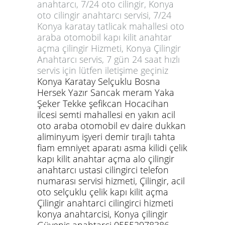
anahtarcı, 7/24 oto cilingir, Konya
oto cilingir anahtarcı servisi, 7/24
Konya karatay tatlicak mahallesi oto
araba otomobil kapı kilit anahtar
açma çilingir Hizmeti, Konya Çilingir
Anahtarcı servis, 7 gün 24 saat hızlı
servis için lütfen iletişime geçiniz
Konya Karatay Selçuklu Bosna
Hersek Yazır Sancak meram Yaka
Şeker Tekke şefikcan Hocacihan
ilcesi semti mahallesi en yakın acil
oto araba otomobil ev daire dukkan
aliminyum işyeri demir tırajlı tahta
fiam emniyet aparatı asma kilidi çelik
kapı kilit anahtar açma alo çilingir
anahtarcı ustasi cilingirci telefon
numarası servisi hizmeti, Çilingir, acil
oto selçuklu çelik kapı kilit açma
Çilingir anahtarci cilingirci hizmeti
konya anahtarcisi, Konya çilingir