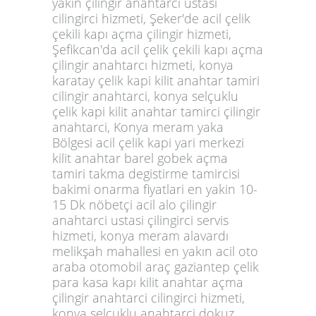
yakin çilingir anahtarcı ustası
cilingirci hizmeti, Şeker'de acil çelik
çekili kapı açma çilingir hizmeti,
Şefikcan'da acil çelik çekili kapı açma
çilingir anahtarcı hizmeti, konya
karatay çelik kapi kilit anahtar tamiri
cilingir anahtarci, konya selçuklu
çelik kapi kilit anahtar tamirci çilingir
anahtarci, Konya meram yaka
Bölgesi acil çelik kapi yari merkezi
kilit anahtar barel gobek açma
tamiri takma degistirme tamircisi
bakimi onarma fiyatlari en yakin 10-
15 Dk nöbetçi acil alo çilingir
anahtarci ustasi çilingirci servis
hizmeti, konya meram alavardı
melikşah mahallesi en yakın acil oto
araba otomobil araç gaziantep çelik
para kasa kapı kilit anahtar açma
çilingir anahtarci cilingirci hizmeti,
konya selçuklu anahtarci dokuz