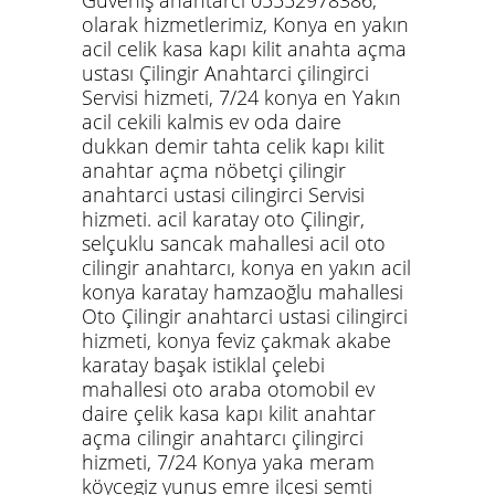
Güveniş anahtarci 05552978386,
olarak hizmetlerimiz, Konya en yakın
acil celik kasa kapı kilit anahta açma
ustası Çilingir Anahtarci çilingirci
Servisi hizmeti, 7/24 konya en Yakın
acil cekili kalmis ev oda daire
dukkan demir tahta celik kapı kilit
anahtar açma nöbetçi çilingir
anahtarci ustasi cilingirci Servisi
hizmeti. acil karatay oto Çilingir,
selçuklu sancak mahallesi acil oto
cilingir anahtarcı, konya en yakın acil
konya karatay hamzaoğlu mahallesi
Oto Çilingir
anahtarci ustasi cilingirci
hizmeti, konya feviz çakmak akabe
karatay başak istiklal çelebi
mahallesi oto araba otomobil ev
daire çelik kasa kapı kilit anahtar
açma cilingir anahtarcı çilingirci
hizmeti, 7/24 Konya yaka meram
köycegiz yunus emre ilçesi semti