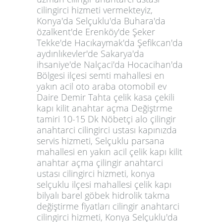
cilingirci hizmeti vermekteyiz,
Konya'da Selçuklu'da Buhara'da
özalkent'de Erenköy'de Şeker
Tekke'de Hacıkaymak'da Şefikcan'da
aydınlıkevler'de Sakarya'da
ihsaniye'de Nalçaci'da Hocacihan'da
Bölgesi ilçesi semti mahallesi en
yakın acil oto araba otomobil ev
Daire Demir Tahta çelik kasa çekili
kapı kilit anahtar açma Değiştrme
tamiri 10-15 Dk Nöbetçi alo çilingir
anahtarci cilingirci ustası kapınızda
servis hizmeti, Selçuklu parsana
mahallesi en yakın acil çelik kapı kilit
anahtar açma çilingir anahtarci
ustası cilingirci hizmeti, konya
selçuklu ilçesi mahallesi çelik kapı
bilyalı barel göbek hidrolik takma
değiştirme fiyatları cilingir anahtarci
cilingirci hizmeti, Konya Selçuklu'da