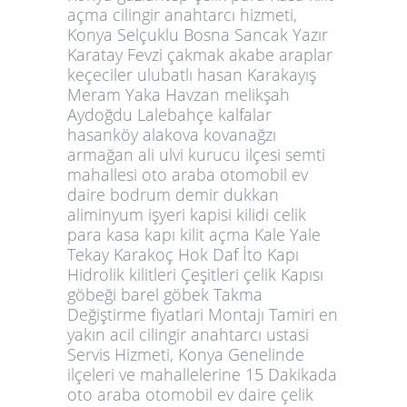
açma cilingir anahtarcı hizmeti,
Konya Selçuklu Bosna Sancak Yazır
Karatay Fevzi çakmak akabe araplar
keçeciler ulubatlı hasan Karakayış
Meram Yaka Havzan melikşah
Aydoğdu Lalebahçe kalfalar
hasanköy alakova kovanağzı
armağan ali ulvi kurucu ilçesi semti
mahallesi oto araba otomobil ev
daire bodrum demir dukkan
aliminyum işyeri kapisi kilidi celik
para kasa kapı kilit açma Kale Yale
Tekay Karakoç Hok Daf İto Kapı
Hidrolik kilitleri Çeşitleri çelik Kapısı
göbeği barel göbek Takma
Değiştirme fiyatlari Montajı Tamiri en
yakın acil cilingir anahtarcı ustasi
Servis Hizmeti, Konya Genelinde
ilçeleri ve mahallelerine 15 Dakikada
oto araba otomobil ev daire çelik