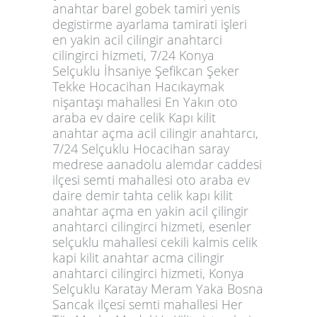
anahtar barel gobek tamiri yenis
degistirme ayarlama tamirati işleri
en yakin acil cilingir anahtarci
cilingirci hizmeti, 7/24 Konya
Selçuklu İhsaniye Şefikcan Şeker
Tekke Hocacihan Hacıkaymak
nişantaşı mahallesi En Yakın oto
araba ev daire celik Kapı kilit
anahtar açma acil cilingir anahtarcı,
7/24 Selçuklu Hocacihan saray
medrese aanadolu alemdar caddesi
ilçesi semti mahallesi oto araba ev
daire demir tahta celik kapı kilit
anahtar açma en yakin acil çilingir
anahtarci cilingirci hizmeti, esenler
selçuklu mahallesi cekili kalmis celik
kapi kilit anahtar acma cilingir
anahtarci cilingirci hizmeti, Konya
Selçuklu Karatay Meram Yaka Bosna
Sancak ilçesi semti mahallesi Her