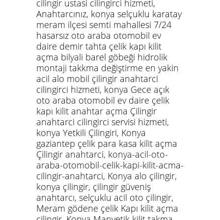
cilingir ustasi cilingirci hizmeti,
Anahtarcınız,
konya selçuklu karatay
meram ilçesi semti mahallesi 7/24
hasarsız oto araba otomobil ev
daire demir tahta çelik kapı kilit
açma bilyali barel göbeği hidrolik
montaji takkma değiştirme en yakin
acil alo mobil çilingir anahtarci
cilingirci hizmeti,
konya Gece açık
oto araba otomobil ev daire çelik
kapı kilit anahtar açma Çilingir
anahtarci cilingirci servisi hizmeti,
konya Yetkili Çilingiri, Konya
gaziantep çelik para kasa kilit açma
Çilingir anahtarci,
konya-acil-oto-
araba-otomobil-celik-kapi-kilit-acma-
cilingir-anahtarci
, Konya alo çilingir,
konya çilingir, çilingir güveniş
anahtarcı, selçuklu acil oto çilingir,
Meram gödene çelik Kapı kilit açma
çilingir, Konya Manyetik kilit takma