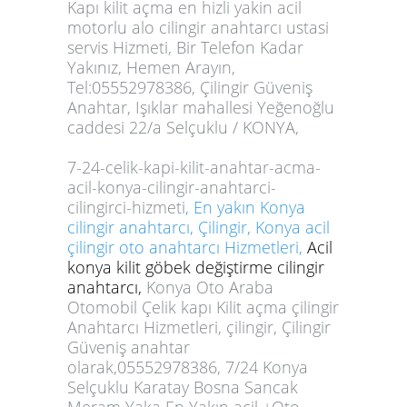
Kapı kilit açma en hizli yakin acil
motorlu alo cilingir anahtarcı ustasi
servis Hizmeti, Bir Telefon Kadar
Yakınız, Hemen Arayın,
Tel:05552978386, Çilingir Güveniş
Anahtar, Işıklar mahallesi Yeğenoğlu
caddesi 22/a Selçuklu / KONYA,
7-24-celik-kapi-kilit-anahtar-acma-
acil-konya-cilingir-anahtarci-
cilingirci-hizmeti
, En yakın Konya
cilingir anahtarcı, Çilingir, Konya acil
çilingir oto anahtarcı Hizmetleri,
Acil
konya kilit göbek değiştirme cilingir
anahtarcı,
Konya Oto Araba
Otomobil Çelik kapı Kilit açma çilingir
Anahtarcı Hizmetleri,
çilingir, Çilingir
Güveniş anahtar
olarak,05552978386,
7/24 Konya
Selçuklu Karatay Bosna Sancak