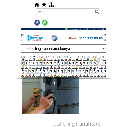
acil-cilingir-anahtarci-