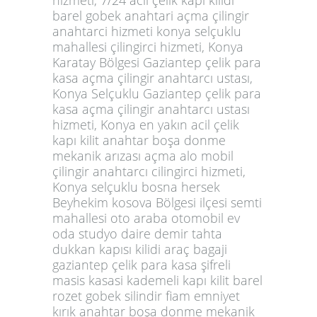
hizmeti, 7/24 acil çelik kapı kilidi
barel gobek anahtari açma çilingir
anahtarci hizmeti konya selçuklu
mahallesi çilingirci hizmeti, Konya
Karatay Bölgesi Gaziantep çelik para
kasa açma çilingir anahtarcı ustası,
Konya Selçuklu Gaziantep çelik para
kasa açma çilingir anahtarcı ustası
hizmeti, Konya en yakın acil çelik
kapı kilit anahtar boşa donme
mekanik arızası açma alo mobil
çilingir anahtarcı cilingirci hizmeti,
Konya selçuklu bosna hersek
Beyhekim kosova Bölgesi ilçesi semti
mahallesi oto araba otomobil ev
oda studyo daire demir tahta
dukkan kapısı kilidi araç bagaji
gaziantep çelik para kasa şifreli
masis kasasi kademeli kapı kilit barel
rozet gobek silindir fiam emniyet
kırık anahtar boşa donme mekanik