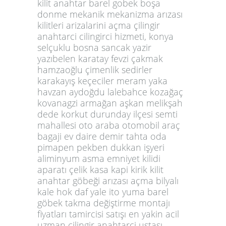
kilit anahtar barel gobek boşa
donme mekanik mekanizma arızası
kilitleri arizalarini açma çilingir
anahtarci cilingirci hizmeti, konya
selçuklu bosna sancak yazir
yazıbelen karatay fevzi çakmak
hamzaoğlu çimenlik sedirler
karakayış keçeciler meram yaka
havzan aydoğdu lalebahce kozağaç
kovanagzi armağan aşkan melikşah
dede korkut durunday ilçesi semti
mahallesi oto araba otomobil araç
bagaji ev daire demir tahta oda
pimapen pekben dukkan işyeri
aliminyum asma emniyet kilidi
aparatı çelik kasa kapi kirik kilit
anahtar göbeği arızası açma bilyalı
kale hok daf yale ito yuma barel
göbek takma değiştirme montajı
fiyatları tamircisi satışı en yakin acil
uzman cilingir anahtarci ustası