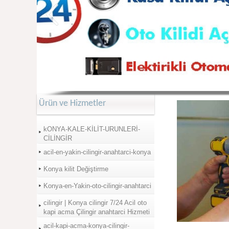
Ürün ve Hizmetler
kONYA-KALE-KİLİT-URUNLERİ-
CİLİNGİR
acil-en-yakin-cilingir-anahtarci-konya
Konya kilit Değiştirme
Konya-en-Yakin-oto-cilingir-anahtarci
cilingir | Konya cilingir 7/24 Acil oto
kapi acma Çilingir anahtarci Hizmeti
acil-kapi-acma-konya-cilingir-