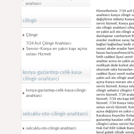
anahtarci
Hizmetlerimiz: 7/24 acil Çi
anahtarcı konya cilingir s
değiştirme nöbetçi Konya al
cilingir
servis hizmeti, Konya gazi
oto cilingir anahtarci cil
en yakin acil oto cilingir
Çilingir
dumlupınar cumhuriyet Bi
esenler medrese saray hac
7/24 Acil Çilingir Anahtarcı
bağlari bağlarbaşi bedir
Servisi~Konya en yakın kapı açma
sanayi akabe araplar ham
hasan haciyusufmescid kay
ustası Hizmeti
fetih caddesi ilçesi semti
anahtar acma en yakin aci
melikşah dede korkut ala
uluırmak saka karaaslan a
konya-gaziantep-celik-kasa-
caddesi ilçesi semti maha
cilingir-anahtarci
yakin acil alo cilingir ana
açma Konya meram oto anah
servis hizmeti, Konya sel
konya-gaziantep-celik-kasa-cilingir-
cilingir anhatrci cilingir
servis hizmeti, 7/24 araba
anahtarci
hizmeti, 7/24 oto kapı kil
hizmeti, 7/24 Konya Selçu
ustası servis hizmeti, Ko
açma değişimi en yakın ci
selcuklu-oto-cilingir-anahtarci
Karakayış Keçeciler Kırbaş
gaziantep kasaları celik p
cilingirci ustası servisi h
selcuklu-oto-cilingir-anahtarci