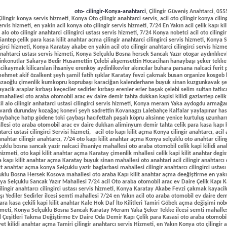
oto- cilingir-Konya-anahtarci
, Çilingir Güveniş Anahtarci, 05
lingir konya servis hizmeti, Konya Oto çilingir anahtarci servis, acil oto çilingir konya ciling
ervis hizmeti, en yakin acil konya oto çilingir servis hizmeti, 7/24 En Yakın acil çelik kapı k
o oto cilingir anahtarci cilingirci ustası servis hizmeti, 7/24 Konya nobetci acil oto cilingir 
antep çelik para kasa kilit anahtar acma çilingir anahtarci cilingirci servis hizmeti, Konya S
ingirci hizmeti, Konya Karatay akabe en yakin acil oto cilingir anahtarci cilingirci servis h
 anahtarci ustası servis hizmeti, Konya Selçuklu Bosna hersek Sancak Yazır otogar aydınlıkev
nkonutlar Sakarya Bedir Husamettin Çelebi akşemsettin Hocacihan hanaybaşı şeker tekke
ikaymak kilicarslan ihsaniye erenköy aydinlikevler akıncılar buhara parsana nalcaci ferit 
 mehmet akif özalkent şeyh şamil fatih ışıklar Karatay fevzi çakmak busan organize kosgeb
zaoğlu çimenlik kumkopru koprubaşı karaciğan kalenderhane buyuk sinan kuzgunkavak şem
acik araplar kırbaşı keçeciler sedirler kırbaşı erenler erler başak çelebi selim sultan tat
 mahallesi oto araba otomobil arac ev daire demir tahta dukkan kapisi kilidi gaziantep celik 
l alo cilingir anhatarci ustasi cilingirci servis hizmeti, Konya meram Yaka aydogdu armağ
vardı durunday kozağaç konevi şeyh sadrettin Kovanagzı Lalebahçe Kalfalar yaylapınar ha
ybahçe hatıp gödene toki çaybaşı hacıfettah paşalı köpru aksinne yenice kurtuluş uzunharm
llesi oto araba otomobil arac ev daire dukkan aliminyum demir tahta celik para kasa kapı 
htarci ustasi cilingirci Servisi hizmeti, acil oto kapı kilit açma Konya cilingir anahtarcı, acil
tar cilingir anahtarcı, 7/24 oto kapı kilit anahtar açma Konya selçuklu oto anahtar cilingir
çuklu bosna sancak yazir nalcaci ihsaniye mahallesi oto araba otomobil celik kapi kilidi an
ci hizmeti, oto kapi kilit anahtar açma Karatay çimenlik mhallesi celik kapi kilit anahtar degis
 kapı kilit anahtar açma Karatay buyuk sinan mahallesi oto anahtari acil cilingir anahtarcı ci
it anahtar açma konya Selçuklu yazir baglarbasi mahallesi cilingir anahtarcı cilingirci ustas
klu Bosna Hersek Kosova mahallesi oto araba Kapı kilit anahtar açma deeğiştirme en yakın
nya Selçuklu Sancak Yazır Mahallesi 7/24 acil Oto araba otomobil arac ev Daire Çelik Kapı K
lingir anahtarcı cilingirci ustası servis hizmeti, Konya Karatay Akabe Fevzi çakmak kayaci
ı Yediler Sedirler ilcesi semti mahallesi 7/24 en Yakın acil oto araba otomobil ev daire dem
ara kasa çekili kapi kilit anahtar Kale Hok Daf İto Kilitleri Tamiri Göbek açma değişimi nöbe
izmeti,
Konya Selçuklu Bosna Sancak Karatay Meram Yaka Şeker Tekke ilcesi semti mahallesi Çelik Kapı Kale Yale Hok Daf Kilit Göbek Barel Çeşitleri Takma Değiştirme Ev Daire Oda Demir Kapı Çelik para Kasasi oto araba otomobil araç kapı Kilit anahtar beral gobek silindir emniyet kilidi anahtar açma Tamiri çilingir anahtarcı servis Hizmeti, en Yakın Konya oto çilingir anahtarcı, Konya oto Araba otomobil Kapı kilit anahtar açma kale Yale hok daf Tekay karakoç Kapı hidrolik Kilit göbeği çeşitleri takma değiştirme Fiyatları çilingir anahtarcı servis, cilingir, anahtarcı, oto cilingir, 7/24 konya meram oto kapı kilit anahtar açma ustasi, konya selçuklu oto araba otomobil kapı kilit anahtar açma ustasi cilingir anahtarci servis hizmeti, çelik Kapı kilit anahtar açma selçuklu konya şeker tekke mahallesi cilingir anahtarci cilingirci servis hizmeti, konya selçuklu fatih ışıklar mahallesi çelik kapı kale kilit anahtar barel göbegi hidrolik montaji takma değiştirme cilingir guevniş anahtarcı cilingirci hizmeti, En yakın meram yaka yunus emre mahallesi acil oto cilingir anahtarci cilingirci hizmeti, 7/24 konya Motorlu acil cekili celik kapi kilit anahtar acma çilingir anahtarci cilingirci servisi hizmeti, Çilingir Güveniş anahtar,(05552978386),, olarak hizmetlerimiz, Konya Çilingir, meram oto Anahtar Servisi. 7/24 En Yakın Acil Nöbetçi Çilingir Servisi. Çilingir, Anahtarcı, Oto Çilingir, Oto Anahtarcı, Kilitçi, Kasa Açma, konya Anahtarcı, Kale Yale Tekay Karakoç Dorma Qubao Kapı hidrolikleri Çelik Kapı Kilit Göbeği çeşitleri değiştirme fiyatları çilingir servis, acil çilingir, alo çilingir, konya çilingir, güveniş, Gödene oto kapi acma, selçuklu çilingir, konya meram gödene toki mahallesi oto araba otomobil arac çelik kapı kilit anahtar açma çilingir anahtarci cilingirci hizmeti, çilingir selçuklu konya mahallesi acil anahtarci, bana en yakın selçuklu konya çilingir anahtarci cilingirci hizmeti, Selçuklu Sefikcan mahallesi kilitli çekili kalmış anahtar kayıp olmuş ev daire demir tahta çelik kapı kilit açma göbek degistirme çilingir anahtarci, en yakın acil selçuklu çilingirci konya, konya selçuklu oto kapi kilit anahtar acma çilingir servisi, konya kapı hidrolik satışı, Selçuklu yazır mahallesi acil çilingir anahtarci, Konya Yale hidrolik fiyatları, Yale Hidrolik Fiyatları konya, Karatay oto araba otomobil celik kapi kilit acma en yakin cilingir anahtarci ustasi servis hizmeti, Konya Selcuklu celik kasa kilit acma cilingir anahtarci, Konya Karatay Gaziantep celik para kasa kilit anahtar acma cilingir anahtarci, Konya meram yaka havzan ilcesi semti mahallesi gaziantep celik para kasa kilit acma cilingir anahtarci cilingirci servis hizmeti, Konya Kale hidrolik Fiyatları, Selçuklu Yale Hidrolik fiyatları, Sancak Yale hidrolik Fiyatları, konya selçuklu Bedir mahallesi yale hidrolik Fiyatları, Konya Meram dere mahallesi acil oto araba otomobil çelik kapi kilit anahtar acma cilingir anahtarci hizmeti, Meram Aydoğdu Yale Hidrolik Fiyatları, Karatay keçeciler mahallesi oto kapı kilit anahtar açma, Karatay araba kapi acma, Selçuklu Beyhekim yale kale Hidrolik Fiyatları, Meram konevi mahallesi kapı kilit anahtar açma, Meram aydoğdu oto kapı açma, Konya karatay istiklal mengene mahallesi oto kapi kilit anahtar acma, Selçuklu Hüsamettin çelebi mahallesi 7/24 acil oto araba ev daire çelik kapi kilit anahtar acma değiştirme en yakın nöbetçi cilingir anahtarci ustası servis hizmeti, Selçuklu Aydinlikevler mahallesi acil oto araba çelik kapi kilit acma cilingir anahtarci ustası cilingirci hizmeti, Konya selçuklu Bosna Hersek mahallesi acil araba oto araç otomobil kapısı kilidi çelik kapi kilit acma cilingir anahtarci cilingirci hizmeti, Meram çaybaşı oto kapi acma, Uluırmak oto kapi acma, konya karatay Tatlicak mahallesi 7/24 acil oto araba otomobil gaziantep kasaları ev daire çelik para kasa çekili kapi kilit anahtar acma değiştirme tamiri en yakın cilingir anahtarci cilingirci ustası servis hizmeti, yaka meram havzan mahallesi acil oto araba çelik kapı kilit açma, Karatay Fevzi çakmak mahallesi otomobil celik para kasa arac kapi kilit anahtar acma, konya selçuklu Kosova mahallesi acil oto araba ev daire oda demir tahta çelik kapi kilit barel gobek anahtar acma cilingir anahtarci, Selçuklu Yazir mahallesi oto araba çelik kapi kilit anahtar gobek barel acma en yakin cilingir anahtarci, Selcuklu Aydinlik evler oto araba otomobil celik kapi kilit anahtar acma clingir anahtarci servis, Konya Selcuklu Beyhekim oto araba otomobil celik kapi kilit anahtar acma cilingir anahtarci servis, Konya selçuklu Beyhekim araba kapi acma çilingir, Selçuklu Yazir ilçesi semti mahallesi acil araba çelik kapi kilit acma çilingir anahtarci, Selçuklu Yazir otomobil kapi kilit anahtar acma çilingir anahtarci, Konya Karatay Fevzi çakmak Büsan organize sanayi oto araba otomobil celik kasa kapi kilit anahtar acma çilingir anahtarci servisi, Selçuklu Beyhekim mahallesi en yakin celik kapi kilit acma cilingir anahtarci servis Hizmeti, Konya Selcuklu Bosna Hersek Kosova mahallesi oto araba otomobil çelik kasa kapi kilit anahtar acma çilingir anahtarci, Selçuklu dumlupınar Binkonutlar mahallesi oto araba otomobil çelik kapı kilit anahtar acma cilingir anahtarcı, Konya Selçuklu Real mahallesi oto araba otomobil çelik kasa kapı kilit anahtar gobek barel açma en yakın cilingir anahtarcı, Selçuklu Binkonutlar Yale Kale Tekay karakoç bina giriş kapısı hidrolik Hok Daf ito yuma kilit göbek Kapı hidroliği takma değiştirme Fiyatları çilingir anahtarcı, Konya selçuklu Nalcaci mahallesi oto araba otomobil çelik kasa kapı kilit acma Kale Hok Daf ito Tekay Karakoç Yale hidrolik barel göbek Takma değiştirme Tamiri satışı fiyatlari en yakin acil cilingir anahtarcı, Konya selçuklu Nalçacı Yale Kale Tekay Karakoç ito Kapı hidroliği Çeşitleri Takma değiştirme satışı Fiyatları çilingir anahtarcı servis, Selçuklu Şeker Tekke hocacihan şefikcan mah, Bina site apartman giriş kapısı çelik kapı Hok Daf Kale Yale Tekay Karakoç ito Qubao hidrolik Göbek barel Kapı hidroliği çeşitleri Takma değiştirme satışı Fiyatları tamiri montajı en yakın çilingir anahtarcı, Konya Karatay Akabe oto araba otomobil Gaziantep çelik para kasa kapi kilit anahtar acma en yakin çilingir anahtarci, Selçuklu İhsaniye Yale Hidrolik Fiyatları çilingir anahtarcı, Karatay Kececiler mahallesi acil oto araba çelik kapı kilit anahtar acma göbek barel takma değiştirme cilingir anahtarcı, Karatay çimenlik saçlıkasap kumköprü fetih karkent istiklal ilcesi semti mahallesi oto araba otomobil çelik kasa kapi kilit barel gobek anahtar acma bilyali kale hok daf yuma ito yale göbegi hidrolik takma değiştirme tamiri satışı fiyatlari en yakin acil çilingir anahtarcı, Meram kalfalar yaylapınar arif bilge doğu hadimi ertuğrul gazi hacı kaymak ulubey mahallesi oto araba otomobil çelik kasa kapi kilit anahtar acma Kale Yale Tekay karakoc ito Hok Daf yuma otomatsan hidrolik göbek barel elektrikli otomat takma değiştirme garaj kapısı bft nice kumanda çeşitleri kopyalama satışı fiyatlari tamiri en yakın acil çilingir anahtarcı hizmeti, , Konya çilingir Yale Kapı Hidrolik takma Fiyatları anahtarcı, en yakın anahtarcı selçuklu konya cilingirci hizmeti, Konya Meram Yaka Köyceğiz havzan mahallesi oto araba otomobil çelik kapi kilit acma Kale yale Hok Daf ito Tekay karakoç Tursan Sebu bina giriş kapısı hidrolik daire ev demir çelik kapı Tırajlı kilit göbek barel çeşitleri takma değiştirme satışı fiyatlari tamiri montaji en yakın cilingir anahtarcı, Konya Meram Yaka mahallesi Tekay Karakoç ito Yale kale 3, 4, 5, Numara hidrolik takma Değiştirme tamiri Satışı Fiyatları en yakin acil cilingir anahtarcı, 7/24 Konya oto ve çelik kapı kilit açma cilingir anahtarcı, Konya Meram Lalebahçe Kovanağzı kozağaç mahallesi oto araba otomobil araç çelik kasa kapi kilit acma en yakın acil çilingir anahtarcı, Karatay Hamzaoğlu ilçesi semti mahallesi oto araba otomobil çelik kasa kapi kilit anahtar acma Kale Yale Hok Daf İto Tekay Karakoç Yuma göbek hidrolik barel urunleri çeşitleri takma de