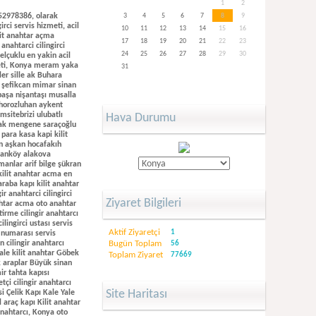
1
2
552978386, olarak
3
4
5
6
7
8
9
irci servis hizmeti, acil
10
11
12
13
14
15
16
ilit anahtar açma
17
18
19
20
21
22
23
anahtarci cilingirci
24
25
26
27
28
29
30
elçuklu en yakin acil
izmeti, Konya meram yaka
31
ler sille ak Buhara
 şefikcan mimar sinan
paşa nişantaşı musalla
 horozluhan aykent
sitebrizi ulubatlı
Hava Durumu
lıcak mengene saraçoğlu
para kasa kapi kilit
an aşkan hocafakıh
sanköy alakova
anlar arif bilge şükran
kilit anahtar acma en
 araba kapı kilit anahtar
 anahtarci cilingirci
Ziyaret Bilgileri
ahtar acma oto anahtar
tirme cilingir anahtarcı
lingirci ustası servis
Aktif Ziyaretçi
1
ı numarası servis
 cilingir anahtarcı
Bugün Toplam
56
ale kilit anahtar Göbek
Toplam Ziyaret
77669
k araplar Büyük sinan
ir tahta kapısı
tçi cilingir anahtarcı
Site Haritası
ğiştirme montajı tamiri Satışı fiyatları en yakın cilingir anahtarcı, Meram Ali ulvi kurucu oto araba otomobil araç çelik kasa kapi kilit açma göbek hidrolik takma değiştirme en yakın cilingir anahtarcı, 7/24 Konya karatay Fevzi çakmak mahallesi oto araba otomobil araç çelik para kasası kapi kilit acma en yakın cilingir anahtarcı, Meram Ali Ulvi Kurucu Kale Yale Tekay Karakoç Qubao Kapı Hidrolik göbek Takma değiştirme fiyatları cilingir anahtarcı, Konya, Karatay, Kayacık, araplar, Keçeciler, Hamzaoğlu, Kumköprü, Çimenlik, Uluırmak, karaaslan, Hacıfettah, mengene, Akabe, Fetih, Karkent ,Fevzi, çakmak, ilçesi semti mahallesi civarında; oto araba otomobil arac ev daire oda dukkan işyeri buro demir tahta aliminyum kapisi emniyet kilidi gaziantep çelik para kapı kilit anahtar arizasi açma en yakın cilingir anahtarcı, Konya selçuklu karatay meram yaka mah, yale kale Tekay ito Karakoç Kapı hidroliği 2,3,4,5 Numara Hidrolik çeşitleri takma Fiyatları, Selçuklu Sancak mah, oto, araba, çelik, kapı kilit, açma Göbek, değiştirme, cilingir anahtarcı,, Konya, Meram, Yaka, Köyceğiz, Yunus emre, Lalebahçe, Aramağan, aşka, alavardı, Dere, armağan, Dede korkut, melikşah, Kalafalar, Kovanağzı, ilçesi semti mahallesi cekili kalmis oto araba otomobil arac ev daire demir tahta çelik para kasa kapi kilit anahtar barel gobegi arizasi açma bilyali Göbek hidrolik takma değiştirme en yakın acil cilingir anahtarcı, Meram yenice kurtuluş oto araba otomobil arac ev daire celik kasa kapi kilit anahtar acma göbek hidrolik takma değiştirme en yakın cilingir anahtarcı, Karatay Mengene oto araba çelik kasa kapi kilit anahtar acma göbek değiştirme cilingir anahtarcı, Karatay istiklal mahallesi acil oto kapi kilit anahtar açma, meram Lalebahçe mahallesi acil oto kapi kilit anahtar acma, selçuklu Sancak mahallesi en yakin acil oto araba celik kapı kilit anahtar açma çilingir anahtarcı servis hizmeti, konya çilingir selçuklu, Konya buhara bedir mehmet akif mahallesi oto araba ev daire celik kapı kilit anahtar barel gob