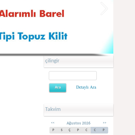
çilingir
Detaylı Ara
Takvim
<<
Ağustos 2026
>>
P
S
Ç
P
C
C
P