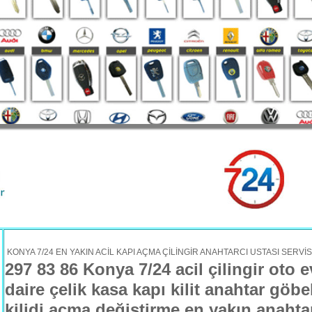
KONYA 7/24 EN YAKIN ACİL KAPI AÇMA ÇİLİNGİR ANAHTARCI USTASI SERVİ
297 83 86 Konya 7/24 acil çilingir oto e
daire çelik kasa kapı kilit anahtar göbe
kilidi açma değiştirme en yakın anahta