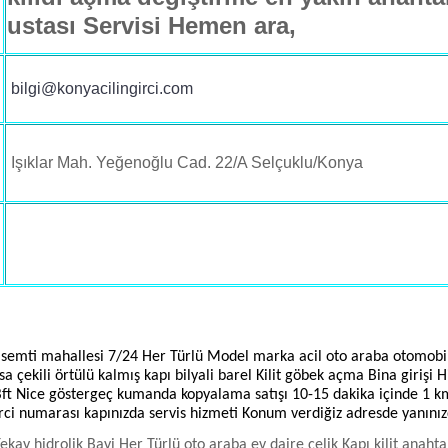
ustası Servisi Hemen ara,
bilgi@konyacilingirci.com
Işıklar Mah. Yeğenoğlu Cad. 22/A Selçuklu/Konya
semti mahallesi 7/24 Her Türlü Model marka acil oto araba otomobil
a çekili örtülü kalmış kapı bilyali barel Kilit göbek açma Bina girişi
ft Nice göstergeç kumanda kopyalama satışı 10-15 dakika içinde 1 km
ingirci numarası kapınızda servis hizmeti Konum verdiğiz adresde yanın
kay hidrolik Bayi Her Türlü oto araba ev daire çelik Kapı kilit anaht