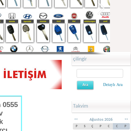
çilingir
Detaylı Ara
0555
Takvim
Sİ
v
<<
Ağustos 2026
>>
k
P
S
Ç
P
C
C
P
rcı