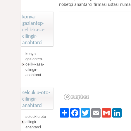
nöbetçi anahtarcı firması ustası numa
konya-
gaziantep-
celik-kasa-
cilingir-
anahtarci
konya-
gaziantep-
celik-kasa-
cilingir-
anahtarci
selcuklu-oto-
cilingir-
anahtarci
Paylaş
Facebook
Twitter
Email
Gmail
Linked
selcuklu-oto-
cilingir-
anahtarci