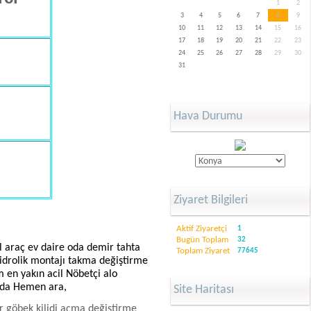
1
2
3
4
5
6
7
8
9
10
11
12
13
14
15
16
17
18
19
20
21
22
23
24
25
26
27
28
29
30
31
Hava Durumu
Ziyaret Bilgileri
Aktif Ziyaretçi
1
Bugün Toplam
32
 araç ev daire oda demir tahta
Toplam Ziyaret
77645
 Hidrolik montajı takma değiştirme
 en yakın acil Nöbetçi alo
ızda Hemen ara,
Site Haritası
ar göbek kilidi açma değiştirme