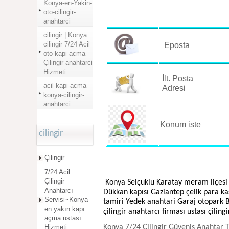
Konya-en-Yakin-
oto-cilingir-
anahtarci
cilingir | Konya
cilingir 7/24 Acil
Eposta
oto kapi acma
Çilingir anahtarci
Hizmeti
İlt. Posta
acil-kapi-acma-
Adresi
konya-cilingir-
anahtarci
Konum iste
cilingir
Çilingir
7/24 Acil
Çilingir
Konya Selçuklu Karatay meram ilçesi 
Anahtarcı
Dükkan kapısı Gaziantep çelik para kas
Servisi~Konya
tamiri Yedek anahtari Garaj otopark B
en yakın kapı
çilingir anahtarcı firması ustası çil
açma ustası
Hizmeti
Konya 7/24 Çilingir Güveniş Anahtar Te