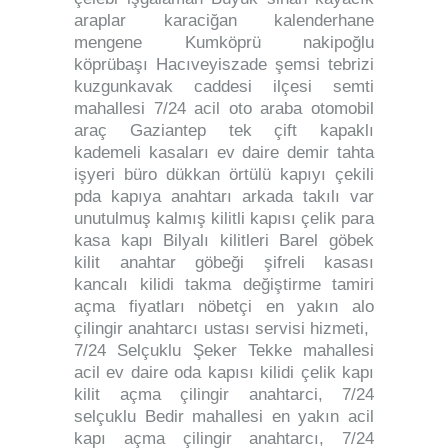
araplar karaciğan kalenderhane
mengene Kumköprü nakipoğlu
köprübaşı Hacıveyiszade şemsi tebrizi
kuzgunkavak caddesi ilçesi semti
mahallesi 7/24 acil oto araba otomobil
araç Gaziantep tek çift kapaklı
kademeli kasaları ev daire demir tahta
işyeri büro dükkan örtülü kapıyı çekili
pda kapıya anahtarı arkada takılı var
unutulmuş kalmış kilitli kapısı çelik para
kasa kapı Bilyalı kilitleri Barel göbek
kilit anahtar göbeği şifreli kasası
kancalı kilidi takma değiştirme tamiri
açma fiyatları nöbetçi en yakın alo
çilingir anahtarcı ustası servisi hizmeti,
7/24 Selçuklu Şeker Tekke mahallesi
acil ev daire oda kapısı kilidi çelik kapı
kilit açma çilingir anahtarci, 7/24
selçuklu Bedir mahallesi en yakın acil
kapı açma çilingir anahtarcı, 7/24