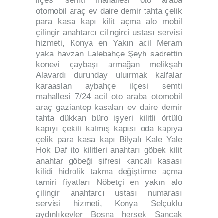
ilçesi semti mahallesi oto araba
otomobil araç ev daire demir tahta çelik
para kasa kapı kilit açma alo mobil
çilingir anahtarcı cilingirci ustası servisi
hizmeti, Konya en Yakın acil Meram
yaka havzan Lalebahçe Şeyh sadrettin
konevi çaybaşı armağan melikşah
Alavardı durunday uluırmak kalfalar
karaaslan aybahçe ilçesi semti
mahallesi 7/24 acil oto araba otomobil
araç gaziantep kasaları ev daire demir
tahta dükkan büro işyeri kilitli örtülü
kapıyı çekili kalmış kapısı oda kapıya
çelik para kasa kapı Bilyalı Kale Yale
Hok Daf ito kilitleri anahtarı göbek kilit
anahtar göbeği şifresi kancalı kasası
kilidi hidrolik takma değiştirme açma
tamiri fiyatları Nöbetçi en yakın alo
çilingir anahtarcı ustası numarası
servisi hizmeti, Konya Selçuklu
aydınlıkevler Bosna hersek Sancak