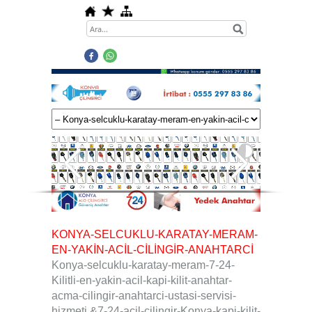
KONYA-SELCUKLU-KARATAY-MERAM-
EN-YAKİN-ACİL-CİLİNGİR-ANAHTARCİ
Konya-selcuklu-karatay-meram-7-24-
Kilitli-en-yakin-acil-kapi-kilit-anahtar-
acma-cilingir-anahtarci-ustasi-servisi-
hizmeti.&7-24-acil-çilingir-Konya-kapi-kilit-