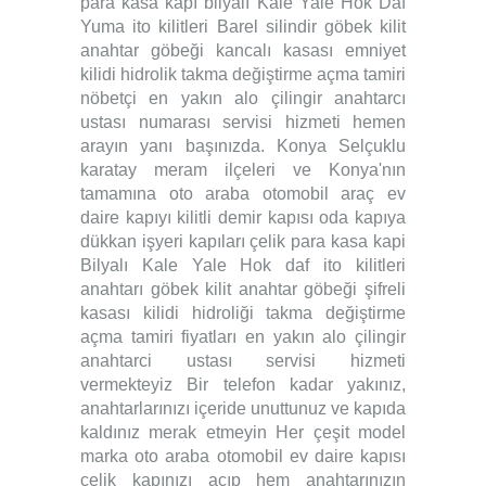
para kasa kapı bilyalı Kale Yale Hok Daf
Yuma ito kilitleri Barel silindir göbek kilit
anahtar göbeği kancalı kasası emniyet
kilidi hidrolik takma değiştirme açma tamiri
nöbetçi en yakın alo çilingir anahtarcı
ustası numarası servisi hizmeti hemen
arayın yanı başınızda. Konya Selçuklu
karatay meram ilçeleri ve Konya'nın
tamamına oto araba otomobil araç ev
daire kapıyı kilitli demir kapısı oda kapıya
dükkan işyeri kapıları çelik para kasa kapi
Bilyalı Kale Yale Hok daf ito kilitleri
anahtarı göbek kilit anahtar göbeği şifreli
kasası kilidi hidroliği takma değiştirme
açma tamiri fiyatları en yakın alo çilingir
anahtarci ustası servisi hizmeti
vermekteyiz Bir telefon kadar yakınız,
anahtarlarınızı içeride unuttunuz ve kapıda
kaldınız merak etmeyin Her çeşit model
marka oto araba otomobil ev daire kapısı
çelik kapınızı açıp hem anahtarınızın