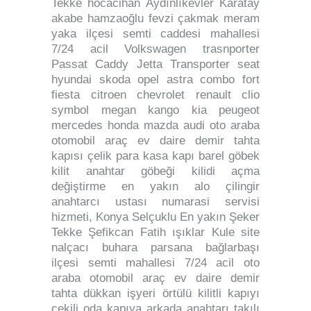
Tekke hocacihan Aydınlıkevler Karatay
akabe hamzaoğlu fevzi çakmak meram
yaka ilçesi semti caddesi mahallesi
7/24 acil Volkswagen trasnporter
Passat Caddy Jetta Transporter seat
hyundai skoda opel astra combo fort
fiesta citroen chevrolet renault clio
symbol megan kango kia peugeot
mercedes honda mazda audi oto araba
otomobil araç ev daire demir tahta
kapısı çelik para kasa kapı barel göbek
kilit anahtar göbeği kilidi açma
değiştirme en yakın alo çilingir
anahtarcı ustası numarasi servisi
hizmeti, Konya Selçuklu En yakın Şeker
Tekke Şefikcan Fatih ışıklar Kule site
nalçacı buhara parsana bağlarbaşı
ilçesi semti mahallesi 7/24 acil oto
araba otomobil araç ev daire demir
tahta dükkan işyeri örtülü kilitli kapıyı
çekili oda kapıya arkada anahtarı takılı