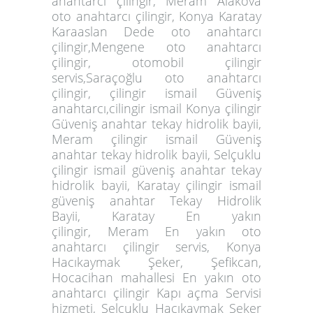
anahtarcı çilingir, Meram Alakova
oto anahtarcı çilingir, Konya Karatay
Karaaslan Dede oto anahtarcı
çilingir,Mengene oto anahtarcı
çilingir, otomobil çilingir
servis,Saraçoğlu oto anahtarcı
çilingir, çilingir ismail Güveniş
anahtarcı,cilingir ismail Konya çilingir
Güveniş anahtar tekay hidrolik bayii,
Meram çilingir ismail Güveniş
anahtar tekay hidrolik bayii, Selçuklu
çilingir ismail güveniş anahtar tekay
hidrolik bayii, Karatay çilingir ismail
güveniş anahtar Tekay Hidrolik
Bayii,
Karatay En yakın
çilingir,
Meram En yakın oto
anahtarcı çilingir servis
, Konya
Hacıkaymak Şeker, Şefikcan,
Hocacihan mahallesi En yakın oto
anahtarcı çilingir Kapı açma Servisi
hizmeti, Selçuklu Hacıkaymak Şeker