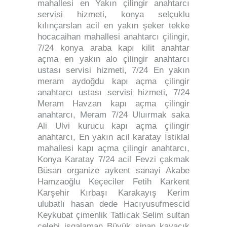
mahallesi en Yakın çilingir anahtarcı
servisi hizmeti, konya selçuklu
kılınçarslan acil en yakın şeker tekke
hocacaihan mahallesi anahtarcı çilingir,
7/24 konya araba kapı kilit anahtar
açma en yakın alo çilingir anahtarcı
ustası servisi hizmeti, 7/24 En yakın
meram aydoğdu kapı açma çilingir
anahtarcı ustası servisi hizmeti, 7/24
Meram Havzan kapı açma çilingir
anahtarcı, Meram 7/24 Uluırmak saka
Ali Ulvi kurucu kapı açma çilingir
anahtarcı, En yakın acil karatay İstiklal
mahallesi kapı açma çilingir anahtarcı,
Konya Karatay 7/24 acil Fevzi çakmak
Büsan organize aykent sanayi Akabe
Hamzaoğlu Keçeciler Fetih Karkent
Karşehir Kırbaşı Karakayış Kerim
ulubatlı hasan dede Hacıyusufmescid
Keykubat çimenlik Tatlıcak Selim sultan
çelebi işgalaman Büyük sinan kayacık