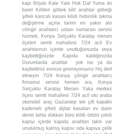
kapı Bilyalı Kale Yale Hok Daf Yuma ito
barel Kilitleri göbek kilit anahtar göbeği
şifreli kancalı kasası kilidi hidsrolik takma
değiştirme açma tamiri en yakın alo
cilingir anahtarci ustası numarası servisi
hizmeti, Konya Selçuklu Karatay meram
ilçeleri semti mahallesi 7/24 acil Ev
anahtarınızı içerde unuttuğunuzda veya
kaybettiğinizde Kapıda kaldığınızda
Durumlarda anahtar yok ise ya da
kaybettiniz evinize giremiyorsanız Hiç dert
etmeyin 7/24 Konya çilingir anahtarcı
firmamız servisi hemen ara, Konya
Selçuklu Karatay Meram Yaka merkez
ilçesi semti mahallesi 7/24 acil oto araba
otomobil araç Gaziantep tek çift kapaklı
kademeli şifreli dijital kasaları ev daire
demir tahta dükkan büro kilitli örtülü çekili
kapıyı içerde kapıda anahtarı takılı var
unutulmuş kalmış kapısı oda kapıya çelik