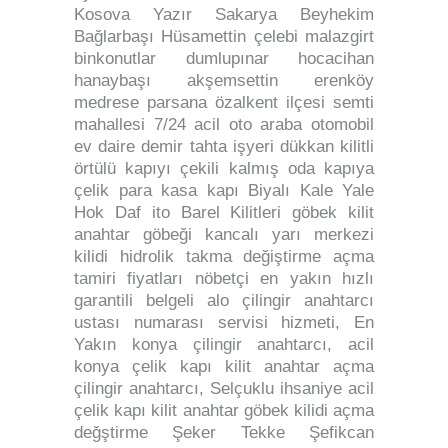
Kosova Yazır Sakarya Beyhekim
Bağlarbaşı Hüsamettin çelebi malazgirt
binkonutlar dumlupınar hocacihan
hanaybaşı akşemsettin erenköy
medrese parsana özalkent ilçesi semti
mahallesi 7/24 acil oto araba otomobil
ev daire demir tahta işyeri dükkan kilitli
örtülü kapıyı çekili kalmış oda kapıya
çelik para kasa kapı Biyalı Kale Yale
Hok Daf ito Barel Kilitleri göbek kilit
anahtar göbeği kancalı yarı merkezi
kilidi hidrolik takma değiştirme açma
tamiri fiyatları nöbetçi en yakın hızlı
garantili belgeli alo çilingir anahtarcı
ustası numarası servisi hizmeti, En
Yakın konya çilingir anahtarcı, acil
konya çelik kapı kilit anahtar açma
çilingir anahtarcı, Selçuklu ihsaniye acil
çelik kapı kilit anahtar göbek kilidi açma
değştirme Şeker Tekke Şefikcan