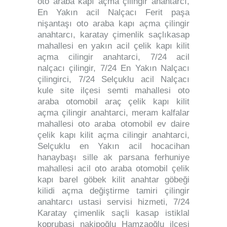
oto araba kapı açma çilingir anahtarcı,
En Yakın acil Nalçacı Ferit paşa
nişantaşı oto araba kapı açma çilingir
anahtarcı, karatay çimenlik saçlıkasap
mahallesi en yakın acil çelik kapı kilit
açma cilingir anahtarci, 7/24 acil
nalçacı çilingir, 7/24 En Yakın Nalçacı
çilingirci, 7/24 Selçuklu acil Nalçacı
kule site ilçesi semti mahallesi oto
araba otomobil araç çelik kapı kilit
açma çilingir anahtarci, meram kalfalar
mahallesi oto araba otomobil ev daire
çelik kapı kilit açma cilingir anahtarci,
Selçuklu en Yakın acil hocacihan
hanaybaşı sille ak parsana ferhuniye
mahallesi acil oto araba otomobil çelik
kapı barel göbek kilit anahtar göbeği
kilidi açma değiştirme tamiri çilingir
anahtarcı ustasi servisi hizmeti, 7/24
Karatay çimenlik saçli kasap istiklal
koprubaşi nakipoğlu Hamzaoğlu ilçesi