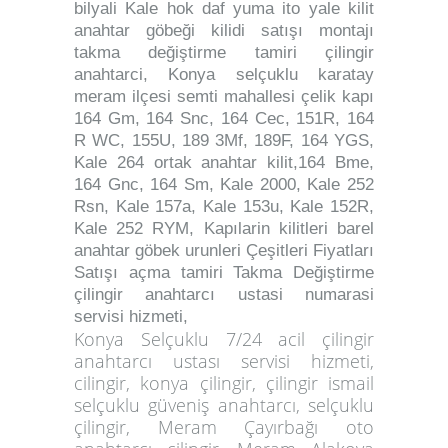
bilyali Kale hok daf yuma ito yale kilit
anahtar göbeği kilidi satışı montajı
takma değiştirme tamiri çilingir
anahtarci, Konya selçuklu karatay
meram ilçesi semti mahallesi çelik kapı
164 Gm, 164 Snc, 164 Cec, 151R, 164
R WC, 155U, 189 3Mf, 189F, 164 YGS,
Kale 264 ortak anahtar kilit,164 Bme,
164 Gnc, 164 Sm, Kale 2000, Kale 252
Rsn, Kale 157a, Kale 153u, Kale 152R,
Kale 252 RYM, Kapılarin kilitleri barel
anahtar göbek urunleri Çeşitleri Fiyatları
Satışı açma tamiri Takma Değiştirme
çilingir anahtarcı ustasi numarasi
servisi hizmeti,
Konya Selçuklu 7/24 acil çilingir
anahtarcı ustası servisi hizmeti,
cilingir,
konya çilingir,
çilingir ismail
selçuklu güveniş anahtarcı
, selçuklu
çilingir, Meram Çayırbağı oto