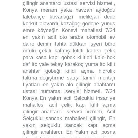
çilingir anahtarcı ustası servisi hizmeti,
Konya meram yaka havzan aydoğdu
lalebahçe kovanağzı melikşah dede
korkut alavardı kozağaç gödene yunus
emre köyceğiz Konevi mahallesi 7/24
en yakın acil oto araba otomobil ev
daire demi,r tahta dükkan işyeri büro
örtülü çekili kalmış kilitli kapısı çelik
para kasa kapı göbek kilitleri kale hok
daf ito yale tekay karakoç yuma ito kilit
anahtar göbeği kilidi açma hidrolik
takma değiştirme satışı tamiri montajı
fiyatları en yakın alo çilingir anahtarcı
ustası numarası servisi hizmeti, 7/24
Konya En yakın acil Selçuklu ihsaniye
mahallesi acil çelik kapı kilit açma
çilingir anahtarcı servisi hizmeti, Acil
Selçuklu sancak mahallesi çilingir, En
yakın selçuklu sancak kapı açma
çilingir anahtarcı, En Yakın acil bosna