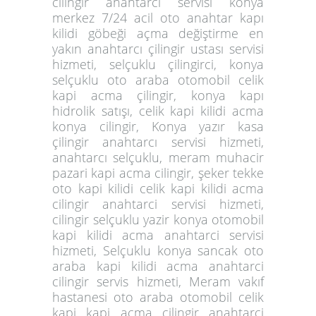
cilingir anahtarci servisi konya
merkez 7/24 acil oto anahtar kapı
kilidi göbeği açma değiştirme en
yakın anahtarcı çilingir ustası servisi
hizmeti, selçuklu çilingirci, konya
selçuklu oto araba otomobil celik
kapi acma çilingir, konya kapı
hidrolik satışı, celik kapi kilidi acma
konya cilingir, Konya yazır kasa
çilingir anahtarcı servisi hizmeti,
anahtarcı selçuklu, meram muhacir
pazari kapi acma cilingir, şeker tekke
oto kapi kilidi celik kapi kilidi acma
cilingir anahtarci servisi hizmeti,
cilingir selçuklu yazir konya otomobil
kapi kilidi acma anahtarci servisi
hizmeti, Selçuklu konya sancak oto
araba kapi kilidi acma anahtarci
cilingir servis hizmeti, Meram vakıf
hastanesi oto araba otomobil celik
kapi kapi acma cilingir anahtarci