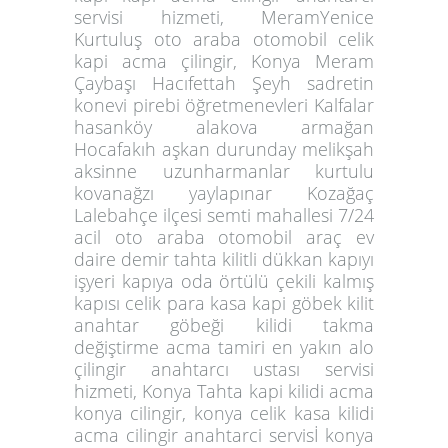
servisi
hizmeti
, MeramYenice
Kurtuluş oto araba otomobil celik
kapi acma çilingir, Konya Meram
Çaybaşı Hacıfettah Şeyh sadretin
konevi pirebi öğretmenevleri Kalfalar
hasanköy alakova armağan
Hocafakıh aşkan durunday melikşah
aksinne uzunharmanlar kurtulu
kovanağzı yaylapınar Kozağaç
Lalebahçe ilçesi semti mahallesi 7/24
acil oto araba otomobil araç ev
daire demir tahta kilitli dükkan kapıyı
işyeri kapıya oda örtülü çekili kalmış
kapısı celik para kasa kapi göbek kilit
anahtar göbeği kilidi takma
değiştirme acma tamiri en yakın alo
çilingir anahtarcı ustası servisi
hizmeti, Konya Tahta kapi kilidi acma
konya cilingir, konya celik kasa kilidi
acma cilingir anahtarci servisİ konya