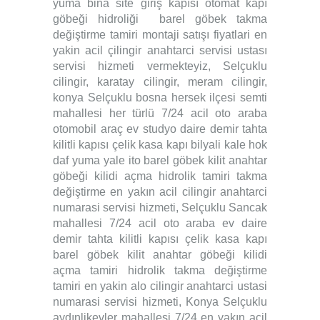
yuma bina site giriş kapısı otomat kapı
göbeği hidroliği barel göbek takma
değiştirme tamiri montaji satışı fiyatlari en
yakin acil çilingir anahtarci servisi ustası
servisi hizmeti vermekteyiz, Selçuklu
cilingir, karatay cilingir, meram cilingir,
konya Selçuklu bosna hersek ilçesi semti
mahallesi her türlü 7/24 acil oto araba
otomobil araç ev studyo daire demir tahta
kilitli kapısı çelik kasa kapı bilyali kale hok
daf yuma yale ito barel göbek kilit anahtar
göbeği kilidi açma hidrolik tamiri takma
değiştirme en yakın acil cilingir anahtarci
numarasi servisi hizmeti, Selçuklu Sancak
mahallesi 7/24 acil oto araba ev daire
demir tahta kilitli kapısı çelik kasa kapı
barel göbek kilit anahtar göbeği kilidi
açma tamiri hidrolik takma değiştirme
tamiri en yakin alo cilingir anahtarci ustasi
numarasi servisi hizmeti, Konya Selçuklu
aydınlikevler mahallesi 7/24 en yakın acil