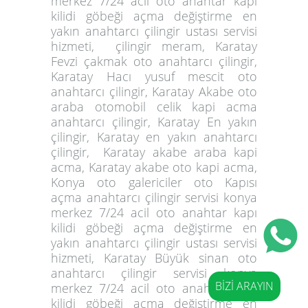
merkez 7/24 acil oto anahtar kapı
kilidi göbeği açma değiştirme en
yakın anahtarcı çilingir ustası servisi
hizmeti, çilingir meram, Karatay
Fevzi çakmak oto anahtarcı çilingir,
Karatay Hacı yusuf mescit oto
anahtarcı çilingir, Karatay Akabe oto
araba otomobil celik kapi acma
anahtarcı çilingir, Karatay En yakın
çilingir, Karatay en yakın anahtarcı
çilingir, Karatay akabe araba kapi
acma, Karatay akabe oto kapi acma,
Konya oto galericiler oto Kapısı
açma anahtarcı çilingir servisi konya
merkez 7/24 acil oto anahtar kapı
kilidi göbeği açma değiştirme en
yakın anahtarcı çilingir ustası servisi
hizmeti, Karatay Büyük sinan oto
anahtarcı çilingir servisi konya
BİZİ ARAYIN
merkez 7/24 acil oto anahtar kapı
kilidi göbeği açma değiştirme en