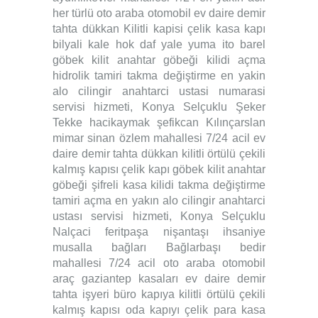
her türlü oto araba otomobil ev daire demir
tahta dükkan Kilitli kapisi çelik kasa kapı
bilyali kale hok daf yale yuma ito barel
göbek kilit anahtar göbeği kilidi açma
hidrolik tamiri takma değiştirme en yakin
alo cilingir anahtarci ustasi numarasi
servisi hizmeti, Konya Selçuklu Şeker
Tekke hacikaymak şefikcan Kılınçarslan
mimar sinan özlem mahallesi 7/24 acil ev
daire demir tahta dükkan kilitli örtülü çekili
kalmış kapısı çelik kapı göbek kilit anahtar
göbeği şifreli kasa kilidi takma değiştirme
tamiri açma en yakın alo cilingir anahtarci
ustası servisi hizmeti, Konya Selçuklu
Nalçaci feritpaşa nişantaşı ihsaniye
musalla bağları Bağlarbaşı bedir
mahallesi 7/24 acil oto araba otomobil
araç gaziantep kasaları ev daire demir
tahta işyeri büro kapıya kilitli örtülü çekili
kalmış kapısı oda kapıyı çelik para kasa