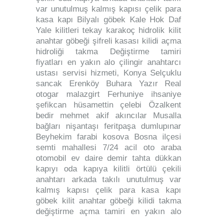
var unutulmuş kalmış kapısı çelik para
kasa kapı Bilyalı göbek Kale Hok Daf
Yale kilitleri tekay karakoç hidrolik kilit
anahtar göbeği şifreli kasası kilidi açma
hidroliği takma Değiştirme tamiri
fiyatları en yakın alo çilingir anahtarcı
ustası servisi hizmeti, Konya Selçuklu
sancak Erenköy Buhara Yazır Real
otogar malazgirt Ferhuniye ihsaniye
şefikcan hüsamettin çelebi Özalkent
bedir mehmet akif akıncılar Musalla
bağları nişantaşı feritpaşa dumlupınar
Beyhekim farabi kosova Bosna ilçesi
semti mahallesi 7/24 acil oto araba
otomobil ev daire demir tahta dükkan
kapıyı oda kapıya kilitli örtülü çekili
anahtarı arkada takılı unutulmuş var
kalmış kapısı çelik para kasa kapı
göbek kilit anahtar göbeği kilidi takma
değiştirme açma tamiri en yakın alo