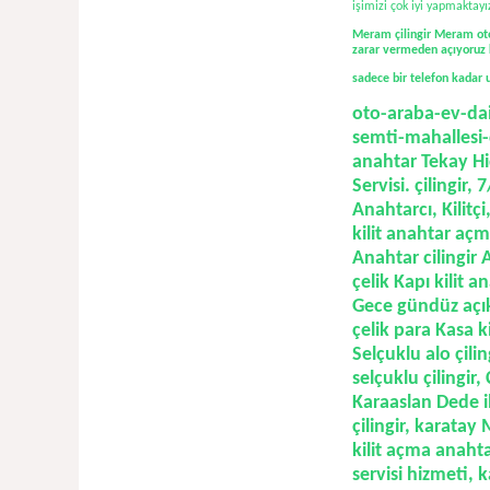
işimizi çok iyi yapmaktayı
Meram çilingir Meram oto 
zarar vermeden açıyoruz 
sadece bir telefon kadar 
oto-araba-ev-dai
semti-mahallesi-c
anahtar Tekay Hi
Servisi.
çilingir,
7/
Anahtarcı, Kilitçi
kilit anahtar açma
Anahtar cilingir
çelik Kapı kilit a
Gece gündüz açık 
çelik para Kasa k
Selçuklu alo çilin
selçuklu çilingir
Karaaslan Dede il
çilingir, karatay
kilit açma anahta
servisi hizmeti, 