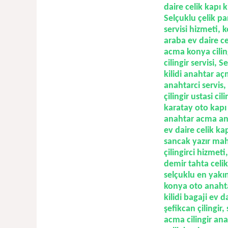
daire celik kapı k
Selçuklu çelik par
servisi hizmeti, 
araba ev daire ce
acma konya cilin
cilingir servisi,
kilidi anahtar aç
anahtarci servis,
çilingir ustasi cil
karatay oto kapı 
anahtar acma anah
ev daire celik ka
sancak yazır maha
çilingirci hizmet
demir tahta celik 
selçuklu
en yakın
konya oto anahta
kilidi bagaji ev d
şefikcan çilingir
acma cilingir ana