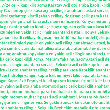
 anahtarci ustasi servisi hizmeti, 7/24 çelik kapi kilit açma ko
, 7/24 çelik kapi kilit açma Karatay Acil oto araba kapisi kilidi
y Gazi antep çelik kasa açma çilingir anahtarci ustasi servis
llesi gaziantep kiratli şahan çelikay dogusan çelik para kasa 
pimi çilingir anahtarci ustasi servisi hizmeti, Konya meram
a gaziantep şahan kiratli çelikay dogusan çelik para kasa ki
zümleri en yakin acil çilingir anahtarci ustasi, Konya Selçuk
şahan kiratli çelikay dogusan her türlü matka model Çelik par
ar çözümleri yapılır en yakin acil çilingir anahtarci ustasi
çesi semti civarinda mahallesi oto araba otomobil ev daire d
a araç anahtar kopyalama en yakin acil cilingir anahtarci usta
 celik kapi kilidi açma, Meram Yaka muhacir pazari acil dem
ma cilingir anahtarcı servisi, Selçuklu acil celik kapı kilit 
lçuklu oto anahtarcı çilingir celik para kasa Kapı kilit anahtar
Kapı hidroliği yangın kapısı Exit emniyet kilidi aparatı takma
gın Kapısı Exit Emniyet kilidi aparatı Kancalı üç milli kilit tak
 En yakın acil oto araba otomobil arac celik kapi kilit anahta
hizmeti, meram muhacir pazari mahallesi oto araba otomobil ar
ingir, meram muhacir pazari acil anahtarci, Meram Muhacir 
ğiştirme cilingir servisi, Selçuklu Sancak En yakın oto anahtar
o anahtarcı çilingir,
Selçuklu Beyhekim mahallesi oto araba