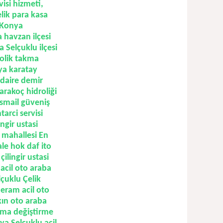
visi hizmeti,
elik para kasa
, Konya
 havzan ilçesi
a Selçuklu ilçesi
rolik takma
nya karatay
 daire demir
arakoç hidroliği
 ismail güveniş
arci servisi
ngir ustasi
i mahallesi En
le hok daf ito
ilingir ustasi
acil oto araba
lçuklu Çelik
 Meram acil oto
kın oto araba
akma değiştirme