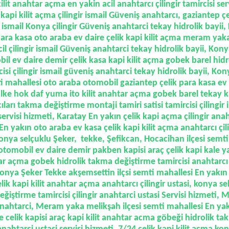
ilit anahtar açma en yakin acil anahtarcı çilingir tamircisi ser
kapi kilit açma çilingir ismail Güveniş anahtarcı, gaziantep ç
ir ismail Konya çilingir Güveniş anahtarci tekay hidrolik bayii
para kasa oto araba ev daire çelik kapi kilit açma meram yaka
il çilingir ismail Güveniş anahtarci tekay hidrolik bayii, Kony
il ev daire demir çelik kasa kapi kilit açma gobek barel hid
isi çilingir ismail güveniş anahtarci tekay hidrolik bayii, Ko
ti mahallesi oto araba otomobil gaziantep çelik para kasa ev
alke hok daf yuma ito kilit anahtar açma gobek barel tekay k
ıları takma değiştirme montaji tamiri satisi tamircisi çilingir
servisi hizmeti,
Karatay En yakın çelik kapi açma çilingir anaht
 yakın oto araba ev kasa çelik kapi kilit açma anahtarcı çili
konya selçuklu Şeker, tekke, Şefikcan, Hocacihan ilçesi semt
otomobil ev daire demir pakben kapisi araç çelik kapi kale ya
r açma gobek hidrolik takma değiştirme tamircisi anahtarcı ç
konya Şeker Tekke akşemsettin ilçsi semti mahallesi En yakın 
lik kapi kilit anahtar açma anahtarcı çilingir ustasi, konya se
 değiştirme tamircisi çilingir anahtarci ustasi Servisi hizmeti,
 anahtarci, Meram yaka melikşah ilçesi semti mahallesi En ya
 celik kapisi araç kapi kilit anahtar acma göbeği hidrolik t