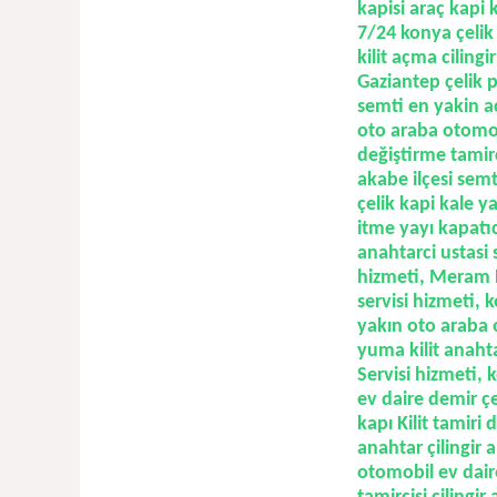
kapisi araç kapi k
7/24 konya çelik 
kilit açma ciling
Gaziantep çelik 
semti en yakin ac
oto araba otomob
değiştirme tamirc
akabe ilçesi sem
çelik kapi kale y
itme yayı kapatıc
anahtarci ustasi 
hizmeti,
Meram En
servisi hizmeti
, 
yakın oto araba 
yuma kilit anahta
Servisi hizmeti, 
ev daire demir çe
kapı Kilit tamiri
anahtar çilingir
otomobil ev daire