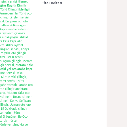
ngirci servisi Hizmeti,
Site Haritası
ğine Kayıtlı Kimlik
lü Çilingirlikle ilgili
Vermeden Her Türlü oto
lingirci işleri servisi
ncak En yakın acil oto
ahallesi Volkswagen
Kapısı ev daire demir
aratay Fevzi çakmak
i nakipoğlu istiklal
a kasa kapı kilit
nize atiker aykent
lingirci servisi, Konya
am yaka oto çilingir
cı ustası servisi,
pı açma çilingir, Meram
gir servisi,
Meram Kale
 eski yol oto araba kapı
ime Servisi, Yaka
lit Tamiri çilingir,
arcı servisi, 7/24
ihşah Otomobil araba oto
ma cilingir anahtarcı
htarcı, Meram Yaka oto
çilingir, Bosna çilingir,
çilingir, Konya Şefikcan
çilingir, Uzman oto kapı
ı,15 Dakikada çilingir
terilerinin tüm
diği özgüven ile Oto,
açarak müşteri
ktörde yer almakta ve