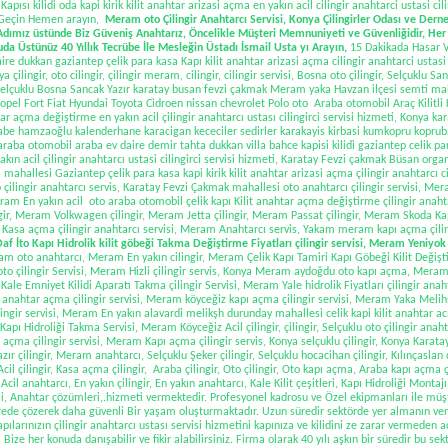
apısı kilidi oda kapi kirik kilit anahtar arizasi açma en yakın acil cilingir anahtarci ustasi cili
Geçin Hemen arayın,
Meram oto Çilingir Anahtarcı Servisi,
Konya Çilingirler Odası ve Derne
Adımız üstünde Biz Güveniş Anahtarız, Öncelikle Müşteri Memnuniyeti ve Güvenliğidir, Her Tür
a Üstünüz 40 Yıllık Tecrübe İle Mesleğin Üstadı İsmail Usta yı Arayın,
15 Dakikada Hasar 
re dukkan gaziantep çelik para kasa Kapı kilit anahtar arizasi açma cilingir anahtarci ustasi ci
a çilingir,
oto cilingir
, çilingir meram, cilingir, cilingir servisi, Bosna oto çilingir, Selçuklu Sa
a Selçuklu Bosna Sancak Yazır karatay busan fevzi çakmak Meram yaka Havzan ilçesi semti m
opel Fort Fiat Hyundai Toyota Cidroen nissan chevrolet Polo oto Araba otomobil Araç Kilitli 
htar açma değiştirme en yakın acil çilingir anahtarcı ustası cilingirci servisi hizmeti, Konya k
be hamzaoğlu kalenderhane karacigan kececiler sedirler karakayis kirbasi kumkopru koprubas
araba otomobil araba ev daire demir tahta dukkan villa bahce kapisi kilidi gaziantep celik par
kın acil çilingir anahtarcı ustasi cilingirci servisi hizmeti, Karatay Fevzi çakmak Büsan orga
 mahallesi Gaziantep çelik para kasa kapi kirik kilit anahtar arizasi açma çilingir anahtarcı ci
ilingir anahtarcı servis, Karatay Fevzi Çakmak mahallesi oto anahtarcı çilingir servisi, Mer
am En yakın acil oto araba otomobil çelik kapı Kilit anahtar açma değiştirme çilingir anahtar
ir
, Meram Volkwagen çilingir, Meram Jetta çilingir, Meram Passat çilingir, Meram Skoda Ka
m Kasa açma çilingir anahtarcı servisi, Meram Anahtarcı servis, Yakam meram kapı açma çilin
f İto Kapı Hidrolik kilit göbeği Takma Değiştirme Fiyatları çilingir servisi, Meram Yeniyok
m oto anahtarcı, Meram En yakın cilingir, Meram Çelik Kapı Tamiri Kapı Göbeği Kilit Değişt
oto çilingir Servisi, Meram Hizli çilingir servis, Konya Meram aydoğdu oto kapı açma, Meram Ki
ale Emniyet Kilidi Aparatı Takma çilingir Servisi, Meram Yale hidrolik Fiyatları çilingir anaht
it anahtar açma çilingir servisi, Meram köyceğiz kapı açma çilingir servisi, Meram Yaka Mel
lingir servisi, Meram En yakın alavardi melikşh durunday mahallesi celik kapi kilit anahtar ac
Kapı Hidroliği Takma Servisi, Meram Köyceğiz Acil çilingir, çilingir, Selçuklu oto çilingir ana
 açma çilingir servisi, Meram Kapı açma çilingir servis, Konya selçuklu çilingir, Konya Karatay 
azır çilingir, Meram anahtarcı, Selçuklu Şeker çilingir, Selçuklu hocacihan çilingir, Kılınçaslan 
Acil çilingir, Kasa açma çilingir, Araba çilingir, Oto çilingir, Oto kapı açma, Araba kapı açma 
, Acil anahtarcı, En yakın çilingir, En yakın anahtarcı, Kale Kilit çeşitleri, Kapı Hidroliği Montaj
imi, Anahtar çözümleri,.hizmeti vermektedir. Profesyonel kadrosu ve Özel ekipmanları ile müş
sürede çözerek daha güvenli Bir yaşam oluşturmaktadır. Uzun süredir sektörde yer almanın ver
apılarınızın çilingir anahtarcı ustası servisi hizmetini kapınıza ve kilidini ze zarar vermeden 
ize her konuda danışabilir ve fikir alabilirsiniz. Firma olarak 40 yılı aşkın bir süredir bu se