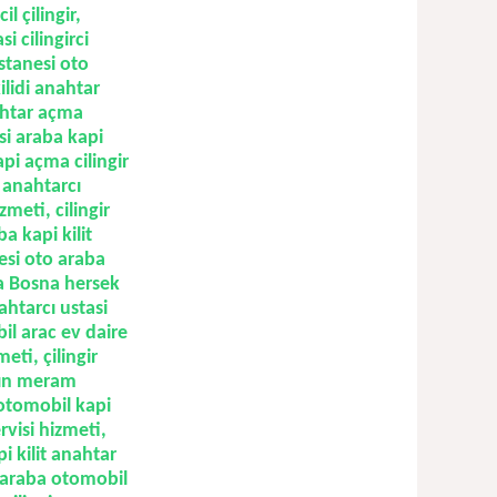
l çilingir,
i cilingirci
astanesi oto
ilidi anahtar
ahtar açma
si araba kapi
pi açma cilingir
 anahtarcı
izmeti, cilingir
a kapi kilit
lesi oto araba
nya Bosna hersek
ahtarcı ustasi
il arac ev daire
eti, çilingir
ın meram
otomobil kapi
ervisi hizmeti,
i kilit anahtar
to araba otomobil