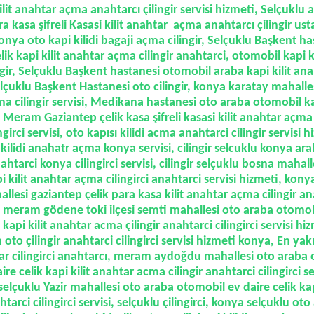
ilit anahtar açma anahtarcı çilingir servisi hizmeti, Selçuklu aci
a kasa şifreli Kasasi kilit anahtar açma anahtarcı çilingir ustas
konya oto kapi kilidi bagaji açma cilingir, Selçuklu Başkent h
lik kapi kilit anahtar açma cilingir anahtarci, otomobil kapi k
gir, Selçuklu Başkent hastanesi otomobil araba kapi kilit an
 Selçuklu Başkent Hastanesi oto cilingir, konya karatay mahalle
ma cilingir servisi, Medikana hastanesi oto araba otomobil ka
 Meram Gaziantep çelik kasa şifreli kasasi kilit anahtar açma
ingirci servisi, oto kapısı kilidi acma anahtarci cilingir servisi h
kilidi anahatr açma konya servisi, cilingir selcuklu konya arab
tarci konya cilingirci servisi, cilingir selçuklu bosna mahal
pi kilit anahtar açma cilingirci anahtarci servisi hizmeti, ko
llesi gaziantep çelik para kasa kilit anahtar açma cilingir an
i, meram gödene toki ilçesi semti mahallesi oto araba otomob
kapi kilit anahtar acma çilingir anahtarci cilingirci servisi hizm
 oto çilingir anahtarci cilingirci servisi hizmeti konya
,
En yak
r cilingirci anahtarcı, meram aydoğdu mahallesi oto araba 
aire celik kapi kilit anahtar acma cilingir anahtarci cilingirci s
, selçuklu Yazir mahallesi oto araba otomobil ev daire celik kap
htarci cilingirci servisi, selçuklu çilingirci, konya selçuklu o