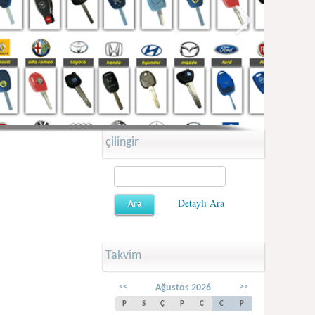
çilingir
Detaylı Ara
Takvim
<<
Ağustos 2026
>>
P
S
Ç
P
C
C
P