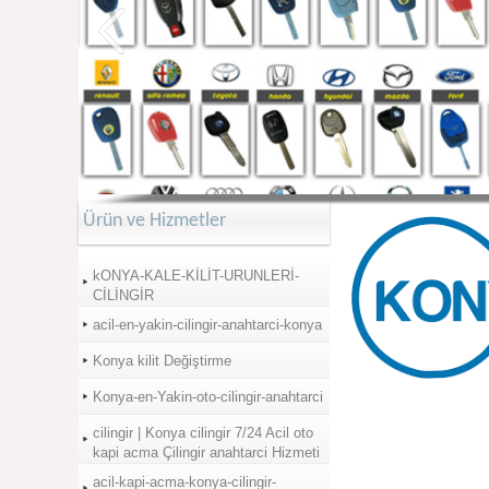
Ürün ve Hizmetler
kONYA-KALE-KİLİT-URUNLERİ-
CİLİNGİR
acil-en-yakin-cilingir-anahtarci-konya
Konya kilit Değiştirme
Konya-en-Yakin-oto-cilingir-anahtarci
cilingir | Konya cilingir 7/24 Acil oto
kapi acma Çilingir anahtarci Hizmeti
acil-kapi-acma-konya-cilingir-