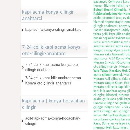
gaziantep Çelik para kasa K
hemen Bizimle iletişime 
Belgeli Resmi Çilingiriz, 
kapi-acma-konya-cilingir-
Rakiplerimizden Her Konud
anahtarci
araba otomobil araç ev dai
hizmeti Yapmaktayız, Kony
çilingir anahtarcı, Kony
kapi-acma-konya-cilingir-anahtarci
Passat Transporter Caddy 
tahta çelik kapı kilit ana
busan organize aykent aka
ilcesi semti mahllesi oto 
7-24-celik-kapi-acma-konya-
anahtar arizasi açma en ya
kosgeb sanayi ilçesi semti
oto-cilingir-anahtarci
Meram Yaka Güvenilir oto ç
anahtarcı, 7/24 Konya Mer
Meram En yakın Oto çiling
7-24-celik-kapi-acma-konya-oto-
oto çilingir servis, Mera
cilingir-anahtarci
Yale Tekay Karakoç Hok Da
açma çilingir servisi,
Mera
7/24 çelik kapı kilit anahtar acma
Meram Acil çilingir, Yaka 
Konya oto çilingir anahtarcı
Meram Yangın Kapısı Exit K
Meram acil celik kapı kil
kapı kilit anahtar açma çi
cilingirci hizmeti, Meram 
araba çelik kasa çelik kapı
kapi-acma | konya-hocacihan-
Sancak çilingir, Selçuklu Y
cilingir
çilingir, bölgesinde. 7/24 
açma çilingir, Acil çilingir
servis, Kilit göbek değiş
acil-kapi-acma-konya-hocacihan-
sorunlarını çok kısa bir 
cilingir
Kasa, Daire, ev ve işyeri k
memnuniyeti kazanmıştır. B