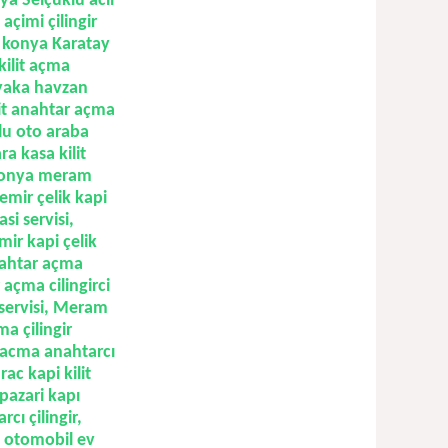
nya Selçuklu acil
 açimi çilingir
i, konya Karatay
kilit açma
 yaka havzan
lit anahtar açma
lu oto araba
a kasa kilit
, konya meram
emir çelik kapi
si servisi,
ir kapi çelik
anahtar açma
 açma cilingirci
 servisi, Meram
ma çilingir
r acma anahtarcı
ac kapi kilit
pazari kapı
cı çilingir,
 otomobil ev