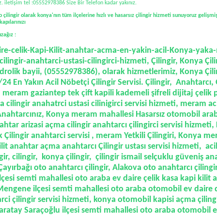
z. iletişim tel :05552978386 Size Bir Telefon kadar yakınız.
çilingir olarak konya'nın tüm ilçelerine hızlı ve hasarsız çilingir hizmeti sunuyoruz gelişmi
kapılarınızı
uzağız :
re-celik-Kapi-Kilit-anahtar-acma-en-yakin-acil-Konya-yaka-
ilingir-anahtarci-ustasi-cilingirci-hizmeti
, Çilingir, Konya Çi
drolik bayii, (05552978386), olarak hizmetlerimiz, Konya Çili
24 En Yakın Acil Nöbetçi Çilingir Servisi. Çilingir, Anahtarcı,
, meram gaziantep tek çift kapili kademeli şifreli dijitaj çelik
 cilingir anahatrci ustasi cilinigirci servisi hizmeti, meram ac
 Anahtarcınız, Konya meram mahallesi
Hasarsız otomobil arab
nahtar arizasi açma cilingir anahtarcı çilingirci servisi
hizmeti,
Çilingir anahtarci servisi , meram Yetkili Çilingiri,
Konya mer
ilit anahtar açma anahtarcı Çilingir ustası servisi hizmeti,
acil
gir,
cilingir,
konya çilingir,
çilingir ismail selçuklu güveniş an
, Çayırbağı oto anahtarcı çilingir, Alakova oto anahtarcı çilin
çesi semti mahallesi oto araba ev daire çelik kasa kapi kilit
 Mengene ilçesi semti mahallesi oto araba otomobil ev daire 
rci çilingir servisi hizmeti, konya otomobil kapisi açma çiling
karatay Saraçoğlu ilçesi semti mahallesi oto araba otomobil 