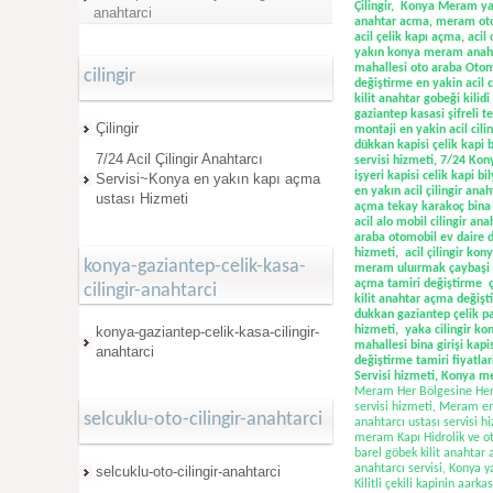
Çilingir,
Konya Meram yaka
anahtarci
anahtar acma, meram oto a
acil çelik kapı açma, acil
yakın konya meram anahtar
mahallesi oto araba Otomo
cilingir
değiştirme en yakin acil ci
kilit anahtar gobeği kilid
gaziantep kasasi şifreli 
Çilingir
montaji en yakin acil cil
dükkan kapisi çelik kapi b
7/24 Acil Çilingir Anahtarcı
servisi hizmeti, 7/24 Ko
işyeri kapisi celik kapi b
Servisi~Konya en yakın kapı açma
en yakın acil çilingir an
ustası Hizmeti
açma tekay karakoç bina k
acil alo mobil cilingir an
araba otomobil ev daire de
hizmeti, acil çilingir kon
konya-gaziantep-celik-kasa-
meram uluırmak çaybaşi de
açma tamiri değiştirme çil
cilingir-anahtarci
kilit anahtar açma değiş
dukkan gaziantep çelik par
konya-gaziantep-celik-kasa-cilingir-
hizmeti,
yaka cilingir kon
mahallesi bina girişi kap
anahtarci
değiştirme tamiri fiyatlari
Servisi hizmeti, Konya m
Meram Her Bölgesine Her T
servisi hizmeti, Meram en 
selcuklu-oto-cilingir-anahtarci
anahtarcı ustası servisi h
meram Kapı Hidrolik ve ot
barel göbek kilit anahtar
anahtarcı servisi, Konya
selcuklu-oto-cilingir-anahtarci
Kilitli çekili kapinin aar