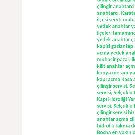
tamircisi cilingir
çilingir anahtarci
anahtarcı, Karata
ilçesi semti maha
yedek anahtar ya
ilçeleri tamamınd
yedek anahtar çö
kapisi gaziantep 
açma yedek anaht
muhacir pazari il
kilit anahtar açm
konya meram yaka
kapı açma Kasa aç
çilingir servisi,
Se
servisi
, Selçuklu 
Kapı Hidroliği Yan
servisi, Selçuklu
çilingir servisi 
anahtar açma cil
hidrolik takma de
Bosna en yakın ot