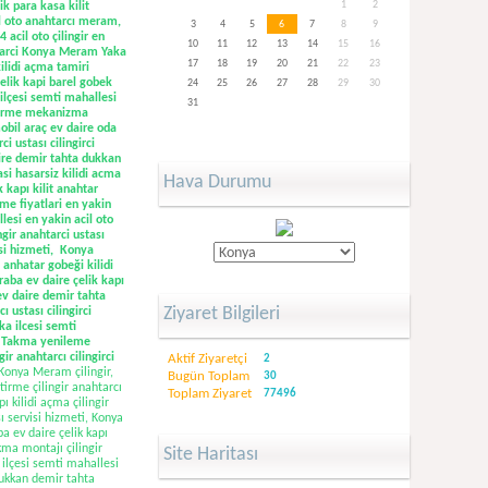
1
2
k para kasa kilit
il oto anahtarcı meram,
3
4
5
6
7
8
9
 acil oto çilingir en
10
11
12
13
14
15
16
tarci Konya
Meram Yaka
17
18
19
20
21
22
23
ilidi açma tamiri
elik kapi barel gobek
24
25
26
27
28
29
30
 ilçesi semti mahallesi
31
iştirme mekanizma
obil araç ev daire oda
i ustası cilingirci
ire demir tahta dukkan
asi hasarsiz kilidi acma
Hava Durumu
 kapı kilit anahtar
me fiyatlari en yakin
si en yakin acil oto
ngir
anahtarci ustası
isi hizmeti, Konya
 anhatar gobeği kilidi
aba ev daire çelik kapı
v daire demir tahta
Ziyaret Bilgileri
 ustası cilingirci
ka ilcesi semti
ek Takma yenileme
ir anahtarcı cilingirci
Aktif Ziyaretçi
2
Konya Meram çilingir,
Bugün Toplam
30
irme çilingir anahtarcı
Toplam Ziyaret
77496
 kilidi açma çilingir
ı servisi hizmeti, Konya
 ev daire çelik kapı
kma montajı çilingir
Site Haritası
ilçesi semti mahallesi
 dukkan demir tahta