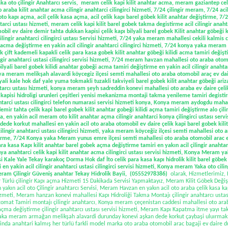
 oto çilingir Anahtarcı servis
,
meram celik kapi kilit anahtar acma, meram gaziantep celi
raba kilit anahtar acma cilingir anahtarci cilingirci hizmeti, 7/24 çilingir meram, 7/24 ac
 oto kapı açma, acil çelik kasa açma, acil çelik kapı barel göbek kilit anahtar değiştirme, 7/24
ci ustası hizmeti, meram celik kapi kilit barel gobek takma degistirme acil cilingir anah
bil ev daire demir tahta dukkan kapisi çelik kapı bilyali barel gobek Kilit anahtar göbeği k
lingir anahtarci cilingirci ustası Servisi hizmeti,
7/24 yaka meram mahallesi cekili kalmis c
i acma değiştirme en yakin acil cilingir anahtarci cilingirci hizmeti, 7/24 konya yaka meram
tek çift kademeli kapakli celik para kasa gobek kilit anahtar göbeği kilidi acma tamiri değ
ingir anahtarci ustasi cilingirci servisi hizmeti, 7/24 meram havzan mahallesi oto araba otom
ilyali barel gobek kilidi anahtar gobeği acma tamiri değiştirme en yakin acil cilingir anahtarc
nya meram melikşah alavardi köycegiz ilçesi semti mahallesi oto araba otomobil araç ev da
ilyali kale hok daf yale yuma tokmakli tuzakli takviyeli barel gobek kilit anahtar göbeği ariz
ahtarcı ustası hizmeti, konya meram şeyh sadreddin konevi mahallesi oto araba ev daire çelik
apisi hidroligi urunleri çeşitleri yenisi mekanizma montaji takma yenileme tamiri degistir
ahtarci ustası cilingirci telefon numarasi servisi hizmeti konya,
Konya meram aydogdu mahalle
mir tahta çelik kapi barel gobek kilit anahtar gobeği kilidi açma tamiri değiştirme alo çili
ya, en yakin acil meram oto kilit anahtar açma cilingir anahtarci konya çilingirci ustası serv
de korkut mahallesi en yakin acil oto araba otomobil ev daire çelik kapi barel gobek kilit
ingir anahtarci ustası cilingirci hizmeti, yaka
meram köyceğiz ilçesi semti mahallesi oto ar
tirme, 7/24 Konya yaka Meram yunus emre ilçesi semti mahallesi oto araba otomobil arac e
a kasa Kapı kilit anahtar barel gobek açma değiştirme tamiri en yakın acil çilingir anahtarcı
ya anahtarci celik kapi kilit anahtar acma cilingirci ustası servisi hizmeti, Konya Meram ya
isi Kale Yale Tekay karakoç Dorma Hok daf İto celik para kasa kapı hidrolik kilit barel göb
 en yakin acil cilingir anahtarci ustasi cilingirci servisi hizmeti, Konya meram Yaka oto ciling
eram Çilingir Güveniş anahtar Tekay Hidrolik Bayii, (05552978386)
olarak, Hizmetlerimiz,
ürlü çilingir Kapı açma Hizmeti 15 Dakikada Servisi Yapmaktayız, Meram Kilit Göbek Değişt
yakın acil oto Çilingir anahtarcı Servisi,
Meram Havzan en yakın acil oto araba çelik kasa kapı
izmeti
, Meram hanzan konevi mahallesi Kapı Hidroliği Takma Montajı çilingir anahtarcı ustas
omat Tamiri montajı çilingir anahtarcı, Konya meram çeçenistan caddesi mahallesi oto araba
 açma değiştirme çilingir anahtarcı ustası servisi hizmeti, Meram Kapı Kapatma itme yayı ta
 yaka meram armağan melikşah alavardi durunday konevi aşkan dede korkut çaybaşi uluırmak 
kasinda anahtari kalmış her türlü farkli model marka oto araba otomobil arac bagaji ev daire