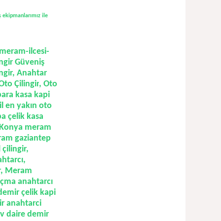
ş ekipmanlarımız ile
meram-ilcesi-
lingir Güveniş
ngir, Anahtar
Oto Çilingir
,
Oto
 para kasa kapi
il en yakın oto
a çelik kasa
 Konya meram
am gaziantep
 çilingir
,
ahtarcı
,
gir, Meram
 açma anahtarcı
demir çelik kapi
ir anahtarci
ev daire demir