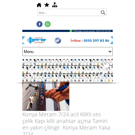
Konya Meram 7/24 acil Kilitli oto
çelik Kapı kilit anahtar açma Tamiri
en yakın çilingir.
Konya Meram Yaka
7/24