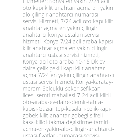
Hizmetler: Konya en yakın 7/24 acil
oto kapı kilit anahtarı açma en yakın
alo çilingir anahtarcı numarası
servisi Hizmeti, 7/24 acil oto kapı kilit
anahtar açma en yakın çilingir
anahtarcı konya ustaları servisi
hizmeti, Konya 7/24 acil araba kapısı
kilit anahtar açma en yakın çilingir
anahtarcı ustası servisi hizmeti,
Konya acil oto araba 10-15 Dk ev
daire çelik çekili kapı kilit anahtar
açma 7/24 en yakın çilingir anahtarcı
ustası servisi hizmeti,
Konya-karatay-
meram-Selcuklu-seker-sefikcan-
ilcesi-semti-mahallesi-7-24-acil-kilitli-
oto-araba-ev-daire-demir-tahta-
kapisi-Gaziantep-kasalari-celik-kapi-
gobek-kilit-anahtar-gobegi-sifreli-
kasa-kilidi-takma-degistirme-tamiri-
acma-en-yakin-alo-cilingir-anahtarci-
ustasi-fiyatlari-numarasi-servisi-