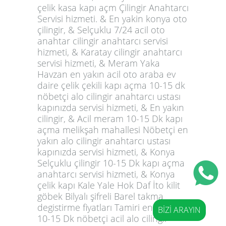
çelik kasa kapı açm Çilingir Anahtarcı
Servisi hizmeti. & En yakin konya oto
çilingir, & Selçuklu 7/24 acil oto
anahtar cilingir anahtarcı servisi
hizmeti, & Karatay cilingir anahtarcı
servisi hizmeti, & Meram Yaka
Havzan en yakın acil oto araba ev
daire çelik çekili kapı açma 10-15 dk
nöbetçi alo cilingir anahtarcı ustası
kapınızda servisi hizmeti, & En yakın
cilingir, & Acil meram 10-15 Dk kapı
açma melikşah mahallesi Nöbetçi en
yakın alo cilingir anahtarcı ustası
kapınızda servisi hizmeti, & Konya
Selçuklu çilingir 10-15 Dk kapı açma
anahtarcı servisi hizmeti, & Konya
çelik kapı Kale Yale Hok Daf İto kilit
göbek Bilyalı şifreli Barel takma
degistirme fiyatları Tamiri en yakın
BİZİ ARAYIN
10-15 Dk nöbetçi acil alo cilingir