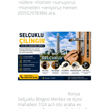
+sizlere +hizmeti +sunuyoruz
+hizmetleri +veriyoruz Hemen
(05552978386) ara,
Konya
Selçuklu Bölgesi Merkez ve ilçesi
mahallesi 7/24 acil oto araba ev