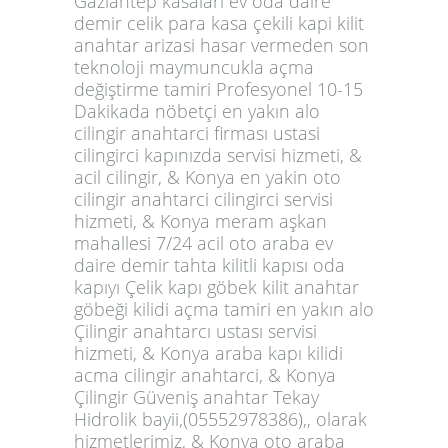
Gaziantep kasaları ev oda daire
demir celik para kasa çekili kapi kilit
anahtar arizasi hasar vermeden son
teknoloji maymuncukla açma
değiştirme tamiri
Profesyonel 10-15
Dakikada nöbetçi en yakın alo
cilingir anahtarci firması ustasi
cilingirci kapınızda servisi hizmeti, &
acil cilingir, & Konya en yakin oto
cilingir anahtarci cilingirci servisi
hizmeti, & Konya meram aşkan
mahallesi 7/24 acil oto araba ev
daire demir tahta kilitli kapısı oda
kapıyı Çelik kapı göbek kilit anahtar
göbeği kilidi açma tamiri en yakın alo
Çilingir anahtarcı ustası servisi
hizmeti, & Konya araba kapı kilidi
acma cilingir anahtarci, & Konya
Çilingir Güveniş anahtar Tekay
Hidrolik bayii,(05552978386),, olarak
hizmetlerimiz, & Konya oto araba