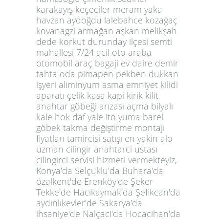
karakayış keçeciler meram yaka
havzan aydoğdu lalebahce kozağaç
kovanagzi armağan aşkan melikşah
dede korkut durunday ilçesi semti
mahallesi 7/24 acil oto araba
otomobil araç bagaji ev daire demir
tahta oda pimapen pekben dukkan
işyeri aliminyum asma emniyet kilidi
aparatı çelik kasa kapi kirik kilit
anahtar göbeği arızası açma bilyalı
kale hok daf yale ito yuma barel
göbek takma değiştirme montajı
fiyatları tamircisi satışı en yakin alo
uzman cilingir anahtarci ustası
cilingirci servisi hizmeti vermekteyiz,
Konya'da Selçuklu'da Buhara'da
özalkent'de Erenköy'de Şeker
Tekke'de Hacıkaymak'da Şefikcan'da
aydınlıkevler'de Sakarya'da
ihsaniye'de Nalçaci'da Hocacihan'da