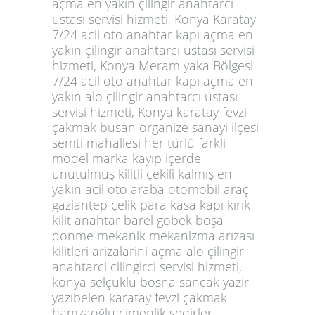
açma en yakın çilingir anahtarcı
ustası servisi hizmeti, Konya Karatay
7/24 acil oto anahtar kapı açma en
yakın çilingir anahtarcı ustası servisi
hizmeti, Konya Meram yaka Bölgesi
7/24 acil oto anahtar kapı açma en
yakın alo çilingir anahtarcı ustası
servisi hizmeti, Konya karatay fevzi
çakmak busan organize sanayi ilçesi
semti mahallesi her türlü farkli
model marka kayıp içerde
unutulmuş kilitli çekili kalmış en
yakın acil oto araba otomobil araç
gaziantep çelik para kasa kapı kırık
kilit anahtar barel gobek boşa
donme mekanik mekanizma arızası
kilitleri arizalarini açma alo çilingir
anahtarci cilingirci servisi hizmeti,
konya selçuklu bosna sancak yazir
yazıbelen karatay fevzi çakmak
hamzaoğlu çimenlik sedirler