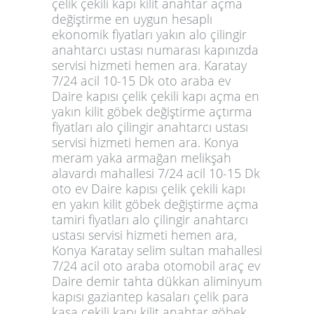
çelik çekili kapı kilit anahtar açma
değiştirme en uygun hesaplı
ekonomik fiyatları yakın alo çilingir
anahtarcı ustası numarası kapınızda
servisi hizmeti hemen ara. Karatay
7/24 acil 10-15 Dk oto araba ev
Daire kapısı çelik çekili kapı açma en
yakın kilit göbek değiştirme açtırma
fiyatları alo çilingir anahtarcı ustası
servisi hizmeti hemen ara. Konya
meram yaka armağan melikşah
alavardı mahallesi 7/24 acil 10-15 Dk
oto ev Daire kapısı çelik çekili kapı
en yakın kilit göbek değiştirme açma
tamiri fiyatları alo çilingir anahtarcı
ustası servisi hizmeti hemen ara,
Konya Karatay selim sultan mahallesi
7/24 acil oto araba otomobil araç ev
Daire demir tahta dükkan aliminyum
kapısı gaziantep kasaları çelik para
kasa çekili kapı kilit anahtar göbek