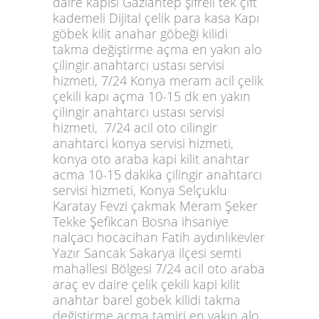
daire kapısı Gaziantep şifreli tek çift
kademeli Dijital çelik para kasa Kapı
göbek kilit anahar göbeği kilidi
takma değiştirme açma en yakın alo
çilingir anahtarcı ustası servisi
hizmeti, 7/24 Konya meram acil çelik
çekili kapı açma 10-15 dk en yakın
çilingir anahtarcı ustası servisi
hizmeti,
7/24 acil oto cilingir
anahtarci konya servisi hizmeti,
konya oto araba kapi kilit anahtar
acma 10-15 dakika çilingir anahtarcı
servisi hizmeti, Konya Selçuklu
Karatay Fevzi çakmak Meram Şeker
Tekke Şefikcan Bosna ihsaniye
nalçacı hocacihan Fatih aydınlıkevler
Yazır Sancak Sakarya ilçesi semti
mahallesi Bölgesi 7/24 acil oto araba
araç ev daire çelik çekili kapi kilit
anahtar barel gobek kilidi takma
değiştirme acma tamiri en yakın alo