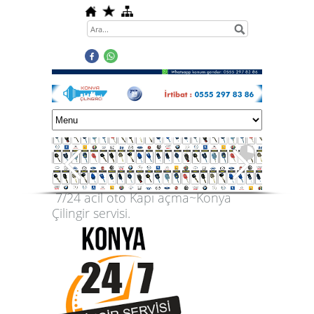
7/24 acil oto Kapı açma~Konya
Çilingir servisi.