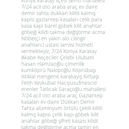
Konya karatay ilçesi semti mahallesi
7/24 acil oto araba araç ev daire
demir tahta dukkan kilitli kalmış
kapisi gaziantep kasaları celik para
kasa kapi barel gobek kilit anahtar
göbeği kilidi takma değiştirme acma
Nöbetçi en yakin alo cilingir
anahtarci ustasi servisi hizmeti
vermekteyiz, 7/24 Konya Karatay
Akabe Keçeciler Çelebi Ulubatlı
hasan Hamzaoğlu çimenlik
kumköprü Nakipoğlu Köprübaşı
istiklal mengene karakayış Kırbaşı
Fetih Keykubat Hacıyusufmescid
erenler Tatlıcak Saraçoğlu mahallesi
7/24 acil oto araba araç Gaziantep
kasaları ev daire Dükkan Demir
Tahta alüminyum örtülü çekili kilitli
kalmış kapısı çelik kapı göbek kilit
anahtar göbeği şifreli kasası kilidi
takma değiştirme açma tamiri en