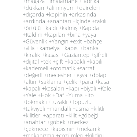
+magaza +imalathane +fabrika
+dükkan +aliminyum +daireleri
+dışarda +kapinin +arkasında
+ardında +anahtarı +içinde +takılı
+örtülü +kaldı +kalmış +Kapıda
+Kaldım +kapıları +bina +yaya
+Güvenlik +Yangın +exit +bahçe
+villa +kamelya +kapısı +banka
+kiralık +kasası +Gaziantep +şifreli
+dijital +tek +çift +kapaklı +kapılı
+kademeli +otomatik +sarraf
+değerli +mecevher +eşya +dolap
+altın +saklama +çelik +para +kasa
+kapalı +kasaları +kapı +biyalı +Kale
+Yale +Hok +Daf +Yuma +ito
+tokmaklı +tuzaklı +Topuzlu
+takviyeli +mandallı +asma +kilitli
+kilitleri +aparatı +kilit +göbeği
+anahtar +göbek +merkezi
+çekmece +kapısının +mekanik
+mekanizma +çözümleri +kilidini