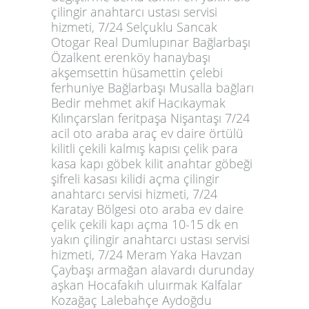
çilingir anahtarcı ustası servisi
hizmeti, 7/24 Selçuklu Sancak
Otogar Real Dumlupınar Bağlarbaşı
Özalkent erenköy hanaybaşı
akşemsettin hüsamettin çelebi
ferhuniye Bağlarbaşı Musalla bağları
Bedir mehmet akif Hacıkaymak
Kılınçarslan feritpaşa Nişantaşı 7/24
acil oto araba araç ev daire örtülü
kilitli çekili kalmış kapısı çelik para
kasa kapı göbek kilit anahtar göbeği
şifreli kasası kilidi açma çilingir
anahtarcı servisi hizmeti, 7/24
Karatay Bölgesi oto araba ev daire
çelik çekili kapı açma 10-15 dk en
yakın çilingir anahtarcı ustası servisi
hizmeti, 7/24 Meram Yaka Havzan
Çaybaşı armağan alavardı durunday
aşkan Hocafakıh uluırmak Kalfalar
Kozağaç Lalebahçe Aydoğdu