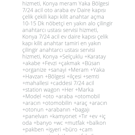
hizmeti, Konya meram Yaka Bölgesi
7/24 acil oto araba ev Daire kapısı
çelik çekili kapı kilit anahtar açma
10-15 Dk nöbetçi en yakın alo çilingir
anahtarcı ustası servisi hizmeti,
Konya 7/24 acil ev daire kapısı çelik
kapı kilit anahtar tamiri en yakın
çilingir anahtarcı ustası servisi
hizmeti, Konya +Selçuklu +Karatay
+akabe +Fevzi +çakmak +Büsan
+organize +sanayi +Meram +Yaka
+Havzan +Bölgesi +ilçesi +semti
+mahallesi +caddesi 7/24 acil
+station wagon +Her +Marka
+Model +oto +araba +otomobil
+aracın +otomobilin +araç +aracın
+otonun +arabanın +bagajı
+panelvan +kamyonet +Tır +ev +iç
oda +banyo +wc +mutfak +balkon
+pakben +işyeri +büro +cam