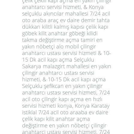
çelik çekili kapı açma en yakın çilingir
anahtarcı servisi hizmeti, & Konya
selçuklu akıncılar mahallesi 7/24 acil
oto araba araç ev daire demir tahta
dükkan kilitli kalmış kapısı çelik kapı
göbek kilit anahtar göbeği kilidi
takma değiştirme açma tamiri en
yakın nöbetçi alo mobil çilingir
anahtarcı ustası servisi hizmeti & 10-
15 Dk acil kapı açma Selçuklu
Sakarya malazgirt mahallesi en yakın
çilingir anahtarcı ustası servisi
hizmeti, & 10-15 Dk acil kapı açma
Selçuklu şefikcan en yakın çilingir
anahtarcı ustası servisi hizmeti, 7/24
acil oto çilingir kapı açma en hızlı
servisi hizmeti konya, Konya Karatay
istiklal 7/24 acil oto araaba ev daire
çelik kapı kilit anahtar açma
değiştirme en yakın nöbetçi çilingir
anahtarci ustası servisi hizmeti, 7/24