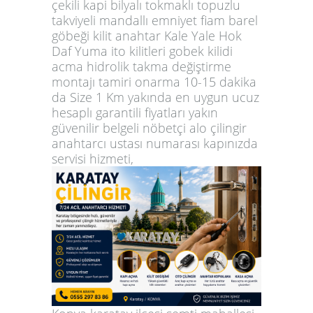
çekili kapi bilyalı tokmaklı topuzlu
takviyeli mandallı emniyet fiam barel
göbeği kilit anahtar Kale Yale Hok
Daf Yuma ito kilitleri gobek kilidi
acma hidrolik takma değiştirme
montajı tamiri onarma 10-15 dakika
da Size 1 Km yakında en uygun ucuz
hesaplı garantili fiyatları yakın
güvenilir belgeli nöbetçi alo çilingir
anahtarcı ustası numarası kapınızda
servisi hizmeti,