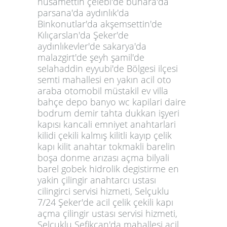
husamettin çelebi'de buhara'da
parsana'da aydınlık'da
Binkonutlar'da akşemsettin'de
Kılıçarslan'da Şeker'de
aydınlıkevler'de sakarya'da
malazgirt'de şeyh şamil'de
selahaddin eyyubi'de Bölgesi ilçesi
semti mahallesi en yakın acil oto
araba otomobil müstakil ev villa
bahçe depo banyo wc kapilari daire
bodrum demir tahta dukkan işyeri
kapısı kancali emniyet anahtarlari
kilidi çekili kalmış kilitli kayıp çelik
kapı kilit anahtar tokmakli barelin
boşa donme arızası açma bilyali
barel gobek hidrolik degistirme en
yakin çilingir anahtarcı ustası
cilingirci servisi hizmeti, Selçuklu
7/24 Şeker'de acil çelik çekili kapı
açma çilingir ustası servisi hizmeti,
Selçuklu Şefikcan'da mahallesi acil