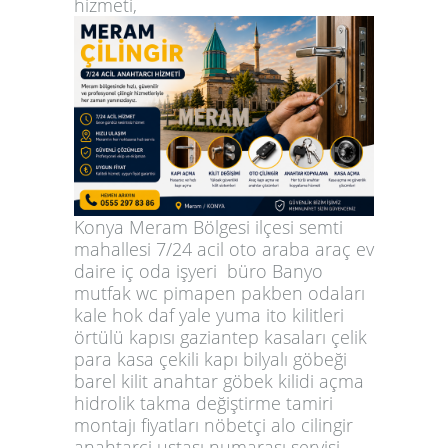
hizmeti,
Konya Meram Bölgesi ilçesi semti
mahallesi 7/24 acil oto araba araç ev
daire iç oda işyeri büro Banyo
mutfak wc pimapen pakben odaları
kale hok daf yale yuma ito kilitleri
örtülü kapısı gaziantep kasaları çelik
para kasa çekili kapı bilyalı göbeği
barel kilit anahtar göbek kilidi açma
hidrolik takma değiştirme tamiri
montajı fiyatları nöbetçi alo cilingir
anahtarci ustası numarası servisi