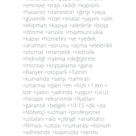
+emniyet +trajlı +kilidi +kapısını
+hasarsız +dairesinin +girişi +yaya
+güvenlik +özel +imalat +yapım +alet
+ekipman +kapıya +aletlerle +boşa
+dönme +arızası +maymuncukla
+kapıyı +hizmetini +ve +yedek
+anahtarı +sorunu +açma +elektrikli
+otomat +manyetik +Hidrolik
+hidroliği +takma +değiştirme
+montajı +kopyalama +garaj
+Bariyer +otopark +Tamiri
+kumanda +satışı +tamiratı
+onarma +işleri +en +hizli +1 Km +
size +yakın +yakında +uygun +ucuz
+hesaplı +ekonomik +fiyatları
+garantili +belgeli +10-15 +dk +da
+Nöbetçi +uzman +profesyonel
+ustaları +alo +çilingir +anahtarcı
+firması +ustası +numarası +konum
+adresinde +kapınızda +servisi