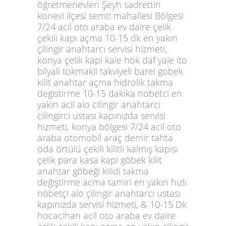
öğretmenevleri Şeyh sadrettin
konevi ilçesi semti mahallesi Bölgesi
7/24 acil oto araba ev daire çelik
çekili kapı açma 10-15 dk en yakın
çilingir anahtarcı servisi hizmeti,
konya çelik kapi kale hok daf yale ito
bilyali tokmakli takviyeli barel gobek
kilit anahtar açma hidrolik takma
degistirme 10-15 dakika nobetci en
yakin acil alo cilingir anahtarci
cilingirci ustası kapınızda servisi
hizmeti, konya bölgesi 7/24 acil oto
araba otomobil araç demir tahta
oda örtülü çekili kilitli kalmış kapısı
çelik para kasa kapi göbek kilit
anahtar göbeği kilidi takma
değiştirme acma tamiri en yakın hızlı
nöbetçi alo çilingir anahtarcı ustası
kapınızda servisi hizmeti, & 10-15 Dk
hocacihan acil oto araba ev daire