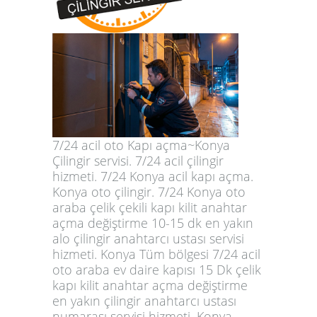
7/24 acil oto Kapı açma~Konya
Çilingir servisi. 7/24 acil çilingir
hizmeti. 7/24 Konya acil kapı açma.
Konya oto çilingir. 7/24 Konya oto
araba çelik çekili kapı kilit anahtar
açma değiştirme 10-15 dk en yakın
alo çilingir anahtarcı ustası servisi
hizmeti. Konya Tüm bölgesi 7/24 acil
oto araba ev daire kapısı 15 Dk çelik
kapı kilit anahtar açma değiştirme
en yakın çilingir anahtarcı ustası
numarası servisi hizmeti. Konya