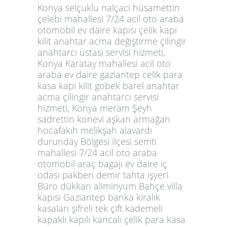
Konya selçuklu nalçaci hüsamettin
çelebi mahallesi 7/24 acil oto araba
otomobil ev daire kapısı çelik kapi
kilit anahtar acma değiştirme çilingir
anahtarcı ustası servisi hizmeti,
Konya Karatay mahallesi acil oto
araba ev daire gaziantep celik para
kasa kapi kilit gobek barel anahtar
acma çilingir anahtarcı servisi
hizmeti, Konya meram Şeyh
sadrettin konevi aşkan armağan
hocafakıh melikşah alavardı
durunday Bölgesi ilçesi semti
mahallesi 7/24 acil oto araba
otomobil araç bagajı ev daire iç
odası pakben demir tahta işyeri
Büro dükkan aliminyum Bahçe villa
kapısı Gaziantep banka kiralık
kasaları şifreli tek çift kademeli
kapaklı kapılı kancalı çelik para kasa