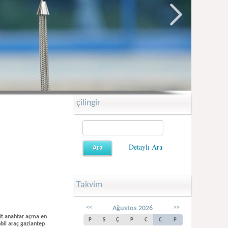
çilingir
Detaylı Ara
Takvim
<<
Ağustos 2026
>>
it anahtar açma en
P
S
Ç
P
C
C
P
bil araç gaziantep