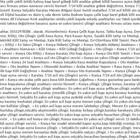
hta çelik çekili örtülü kalmış kapı barel göbeği kilit anahtar göbek kilidi hasarsız açma değ
htarcı firması ustası numarası servisi hizmeti. 7/24 kilit anahtar göbek değiştirme, Konya 7
i hizmeti. Konya Selçuklu Karatay Meram Bölgesi ilçesi Semti mahallesi 7/24 acil Kilitli oto 
i Dijital kasaları ev daire iç oda demir tahta Bodrum kapısı çelik kapı barel göbek kilit anah
nme dil Fırlaması Kırık anahtarları örtülü çekili kapıda arkada anahtarları var Takılı içer
yenisi takma değiştirme hasarsız açma en yakın tamirci çilingir anahtarcı firması ustası numa
nahtar, 05552978386 , olarak, Hizmetlerimiz; Konya Çelik Kapı Açma, Tahta Kapı Açma, D
rme, Kilitçi, Oto Çilingir, Çelik Kasa Açma, Para Kasası Açma, Tuzaklı Kilit Satışı ve Montajı
Elektrikli Kilit Satışı ve Montajı, Kale Kilit Satışı ve Montajı, Ev+Oto+Kasa Kilit Tamiri, Para 
ı » Kilitçi » En Yakın Çilingir » Konya Nöbetçi Çilingir » Konya Selçuklu Nöbetçi Anahtarcı »
 » Anahtarcı Numarası » Kilit Ustası » Kilit Göbeği Değişimi » Oto Çilingir » Konya 7/24 aci
 servisi » Konya Oto Kilitçi » Konya Karatay Oto Kapı Açma » Konya Oto Kilit Tamiri » Kon
nahtarcı ustası servisi » konya acil oto Çilingirci servisi » Konya en yakın Cilingir anahtarcı U
tarcı » Konya 24 Saat Anahtarcı » Konya Selçuklu Kasa Anahtar Kopyalama » Oto Anahtar
tları » Oto Anahtar Yapımı » Otomobil Anahtarı » Araba Anahtarı Yapımı » Kasa Açma » Kasa
lik kapı Kilit Değiştirme » Anahtar Yapımı » Konya Site Kumanda Yapımı » Konya Çilingir A
u kapı açma servisi » Karatay 7/24 acil oto Çilingirci servis » Konya 7/24 acil Alo Çilingir an
meti » Konya oto araba çelik para kasa kilit Anahtarı Çoğaltma » Konya gaziantep para bank
me kopyalama çilingir anahtarcı servisi hizmeti » Konya çilingir, çilingir konya, karatay çilin
cil kapı açma şeker takke çilingir anahtarcı, En yakın acil kapı açma şefikcan çilingir anahta
r anahtarcı, En yakın acil karatay çimenlik çilingir, En yakın acil kapı açma karatay kumköp
arcı hizmeti, Selçuklu En yakın acil kapı açma aydınlık evler çilingir, En yakın acil kapı açma
ma karatay keykubat çilingir, En yakın acil kapı açma meram yaka çilingir, En yakın oto 
meram kalfalar çilingir, » En yakın acil kapı açma meram lalebahçe çilingir, Meram En yakı
urtuluş çilingir,selçuklu akşemsettin çilingir, karatay kırbaşı çilingir,karatay karakayiş çilin
lar çilingir anahtarcı servisi, Selçuklu En yakın kapı açma selçuklu hocacihan çilingir, En
servisi , » En yakın acil konya oto çilingir, Konya meram En yakın acil çilingir servis 15 daki
ilidi açma çilingir servisi, » Konya her model otomobil kapısı açma,kapı hidroliği montajı, E
En yakın acil kapı açma kosova çilingir, » Selçuklu En yakın acil kapı açma yazır çilingir, m
cil kapı açma meram karaaslan dede çilingir, Selçuklu nalçacı çilingir, » En yakın acil kapı
 tekke çilingir, Selçuklu En yakın acil kapı açma selçuklu hocacihan hanaybaşı çilingir, Selçukl