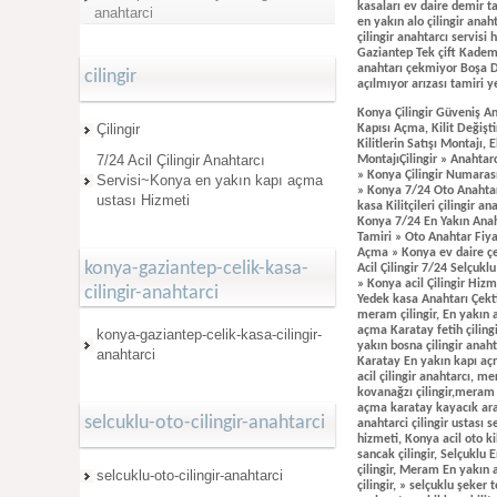
kasaları ev daire demir ta
anahtarci
en yakın alo çilingir ana
çilingir anahtarcı servis
Gaziantep Tek çift Kademel
anahtarı çekmiyor Boşa Dö
cilingir
açılmıyor arızası tamiri 
Konya Çilingir Güveniş A
Çilingir
Kapısı Açma, Kilit Değişti
Kilitlerin Satışı Montajı, 
7/24 Acil Çilingir Anahtarcı
MontajıÇilingir » Anahtarc
» Konya Çilingir Numarası
Servisi~Konya en yakın kapı açma
» Konya 7/24 Oto Anahtar
ustası Hizmeti
kasa Kilitçileri çilingir a
Konya 7/24 En Yakın Anah
Tamiri » Oto Anahtar Fiya
Açma » Konya ev daire çe
konya-gaziantep-celik-kasa-
Acil Çilingir 7/24 Selçukl
» Konya acil Çilingir Hiz
cilingir-anahtarci
Yedek kasa Anahtarı Çektir
meram çilingir, En yakın a
açma Karatay fetih çilingi
konya-gaziantep-celik-kasa-cilingir-
yakın bosna çilingir anaht
anahtarci
Karatay En yakın kapı aç
acil çilingir anahtarcı, 
kovanağzı çilingir,meram k
açma karatay kayacık arap
selcuklu-oto-cilingir-anahtarci
anahtarci çilingir ustası 
hizmeti, Konya acil oto k
sancak çilingir, Selçuklu 
çilingir, Meram En yakın a
selcuklu-oto-cilingir-anahtarci
çilingir, » selçuklu şeker