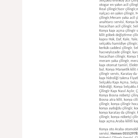
Konya oto Araba otomobil e
servisi,
Hemen 055529783