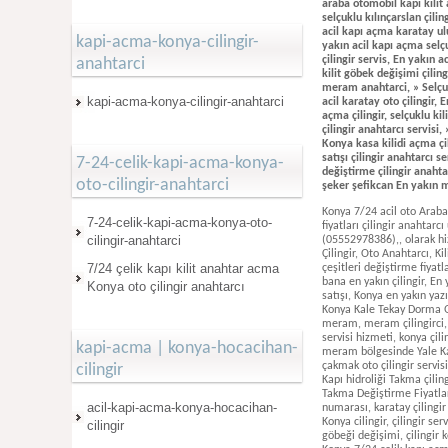
araba otomobil kapı kilit a
selçuklu kılınçarslan çilin
acil kapı açma karatay ulu
kapi-acma-konya-cilingir-
yakın acil kapı açma selçu
çilingir servis, En yakın a
anahtarci
kilit göbek değişimi çiling
meram anahtarci, » Selçukl
kapi-acma-konya-cilingir-anahtarci
acil karatay oto çilingir, 
açma çilingir, selçuklu ki
çilingir anahtarcı servisi,
Konya kasa kilidi açma çili
satışı çilingir anahtarcı s
7-24-celik-kapi-acma-konya-
değiştirme çilingir anahta
oto-cilingir-anahtarci
şeker şefikcan En yakın ma
Konya 7/24 acil oto Araba otomobil Kapı açma Kale yale Tekay karakoç Dorma Qubao kapı hidrolik kilit göbeği çeşitleri takma Değiştirme fiyatları çilingir anahtarcı ustası servisi, oto cilingir, oto araba kapı açma çilingir, En yakın Motorlu acil çilingir servisi, Çilingir Güveniş anahtar, (05552978386),, olarak hizmetlerimiz, Konya Çilingir, oto Anahtar Servisi., 7/24 En Yakın Acil Nöbetçi Çilingir Servisi. Çilingir, Anahtarcı, Oto Çilingir, Oto Anahtarcı, Kilitçi, Kasa Açma, konya Anahtarcı, Kale Yale Tekay Karakoç Dorma Qubao Kapı hidrolikleri Çelik Kapı Kilit Göbeği çeşitleri değiştirme fiyatları çilingir servisi, acil çilingir, alo çilingir, konya çilingir, güveniş, selçuklu çilingir, gödene çilingir, çilingir selçuklu, bana en yakın çilingir, En yakın Selçuklu şefikcan çilingir anahtar ustası servisi, selçuklu çilingirci, konya selçuklu çilingir, konya kapı hidrolik satışı, Konya en yakın yazır çilingir anahtar servisi, anahtarcı selçuklu, En yakın Selçuklu sancak çilingir servisi, konya çilingir selçuklu, Çilingir Konya Kale Tekay Dorma Qubao Yale hidrolik Kapı kilit Göbeği Fiyatları takma Değiştirme çilingir anahtarcı ustası Servisi hizmeti, çilingir meram, meram çilingirci, meram çilingir, Selçuklu şefikcan çelik kapı kilidi anahtarı göbeği değiştirme çilingir anahtarcı ustası en yakın servisi hizmeti, konya çilingir bosna, meram en yakın çilingir, konya çilingir numarası servisi, konya çilingir meram Yale Hidrolik Takma servisi, meram bölgesinde Yale Kapı hidrolik Fiyatları çilingirci, konya meram çilingir, Selçuklu Yale hidrolik takma çilingir numarası, Karatay Fevzi çakmak oto çilingir servisi, Konya Karatay Fevzi çakmak Yale Kale Kapı hidrolik Fiyatları Takma değiştirme çilingir numarası, çilingir Karatay Kapı hidroliği Takma çilingir numarası, Selçuklu Sancak Yale Hidroliği takma çilingir numarası, Meram Gödene Toki Yale Kale hidrolik Kapı yay
7-24-celik-kapi-acma-konya-oto-
cilingir-anahtarci
7/24 çelik kapı kilit anahtar acma
Konya oto çilingir anahtarcı
kapi-acma | konya-hocacihan-
cilingir
acil-kapi-acma-konya-hocacihan-
cilingir