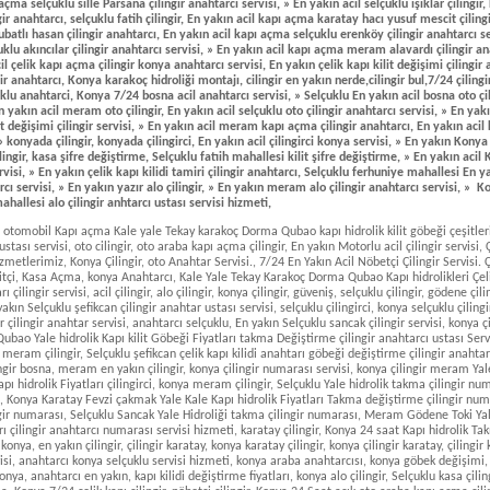
çma selçuklu sille Parsana çilingir anahtarcı servisi, » En yakın acil selçuklu ışıklar çilingir
gir anahtarcı, selçuklu fatih çilingir, En yakın acil kapı açma karatay hacı yusuf mescit çilingi
batlı hasan çilingir anahtarcı, En yakın acil kapı açma selçuklu erenköy çilingir anahtarcı se
klu akıncılar çilingir anahtarcı servisi, » En yakın acil kapı açma meram alavardı çilingir a
cil çelik kapı açma çilingir konya anahtarcı servisi, En yakın çelik kapı kilit değişimi çilingir 
ir anahtarcı, Konya karakoç hidroliği montajı, cilingir en yakın nerde,cilingir bul,7/24 çilingi
u anahtarci, Konya 7/24 bosna acil anahtarcı servisi, » Selçuklu En yakın acil bosna oto çili
En yakın acil meram oto çilingir, En yakın acil selçuklu oto çilingir anahtarcı servisi, » En yak
lit değişimi çilingir servisi, » En yakın acil meram kapı açma çilingir anahtarcı, En yakın ac
 » konyada çilingir, konyada çilingirci, En yakın acil çilingirci konya servisi, » En yakın Konya
ngir, kasa şifre değiştirme, Selçuklu fatıih mahallesi kilit şifre değiştirme, » En yakın acil K
ervisi, » En yakın çelik kapı kilidi tamiri çilingir anahtarcı, Selçuklu ferhuniye mahallesi En 
rcı servisi, » En yakın yazır alo çilingir, » En yakın meram alo çilingir anahtarcı servisi, » 
hallesi alo çilingir anhtarcı ustası servisi hizmeti,
ı Takma Değiştirme Fiyatları çilingir anahtarcı numarası servisi hizmeti, karatay çilingir, Konya 24 saat Kapı hidrolik Takma çilingir servisi numarası, karatay çilingir konya, en yakın çilingir, çilingir karatay, konya karatay çilingir, konya çilingir karatay, çilingir kapı açma fiyatları, Konya cilingir, çilingir servisi, anahtarcı konya selçuklu servisi hizmeti, konya araba anahtarcısı, konya göbek değişimi, konya çilingir, kapı göbeği değişimi, çilingir konya, anahtarcı en yakın, kapı kilidi değiştirme fiyatları, konya alo çilingir, Selçuklu kasa çilingir, çilingir numarası, Konya 7/24 çelik kapı açma, Konya 7/24 çelik kapı çilingir, nöbetçi çilingir, Konya 24 Saat açık oto araba kapı açma çilingir numarası, Konya anahtarcı, çelik kapı kilit göbeği, çilingir, acil çilingir, çilingir fiyatları, anahtarcı, kapı göbeği değiştirme, en yakın anahtarcı, cilingir, kilit göbeği fiyatları, bosna hersek çilingir, Konya bosna anahtarcı, alo cilingir, konya real çilingir, konya sancak cilingir, konya kosova çilingir, Konya Selçuklu kampüs bosna mahallesi en yakın oto kapı açma çilingir anahtarcı servisi hizmeti, konya otogar çilingir, cilingir bosna, bosna çilingir, kosova çilingir, Konya Selçuklu bosna sancak oto araba kasa açma çilingir anahtarcı ustası servisi, konya bosna çilingir, bosna cilingir, selçuklu en yakın anahtarcı, selçuklu anahtarcı, konya kosova cilingir, konya kapı hidroliği, konya çilingirci, Konya selçuklu kule site en ya ykın oto çilingir anahtarcı servisi, merkez anahtarcı, konya merkez anahtarcı, konya Kale Çelik kapı Kilidi göbeği değiştirme çilingir servisi numarası, Yaka Meram Yale hidrolik fiyatları, Meram yaka çilingir numarası servisi, Selçuklu Şefikcan kapı açma çilingir servisi, Meramda oto cilingir servisi, Karatayda oto araba kapı açma Kilit göbeği Değiştirme acil cilingir anahtarcı servisi numarası, Selçuklu oto cilingir servisi, Selçuklu Bosnada oto araba kapı açma cilingir servisi numarası, Sancakda oto araba kapı açma cilingir servisi numarası, Konya Ulubatlı hasan çilingir, Konya Kumköprü çilingir, çimenlik çilingir, Konya karatay akabe kasa oto araaaba ev daire kapı kilidi anahtarı açma değiştirme en yakın çilingir anahtarcı ustası servisi hizmeti, Konya karatay hamzaoğlu Yale Kapı hidrolik fiyatları takma Değiştirme çilingir anahtarcı ustası servisi hizmeti, Karatay en yakın Fetih mahallesi 7/24 acil kapı kilidi anahtarı açma değiştirme nöbetçi çilingir anahtarcı ustası servisi hizmeti, Karaty fetih Karkent mahallesi en yakın kapı açma çilingir anahtarcı servisi hizmeti, Karatay Büsan çilingir, Karataya en yakın Hacı yusuf mescid mahallesi 7/24 acil çelik kapı kilit anahtar açma değiştirme tamiri nöbetçi çilingir anahtarcı ustası servisi hizmeti, Meram kozağaç en yakın acil oto çilingir anahtarcı servisi hizmeti, Meram Lalebahçe Yale Hidrolik takma kapı kilit anahtar açma değiştirme çilingir anahtarcı numarası servisi hiizmeti, meram aydoğdu Yale kale Kapı hidrolik Yayı Takma Kapı kilit Göbeği Değiştirme oto araba kapı açma çilingir anahtarcı servisi numarası hizmeti, meram yenice kurtuluş çilingir, Konya meram yunus emre çilingir, Konya Meram küçük kovanağzı çilingir, Konya Meram armağan çilingir, Konya Meram Dede korkut çilingir, Konya Meram melihşah çilingir, yaka meram çilingir, yaka meram anahtarcı servis, yaka çilingir servisi, Meram Durunday Yale kale İto Hok Daf Kapı hidroliği Kilit göbeği değiştirme takma oto araba kapı açma çilingir servisi numarası hizmeti, meram alavardı çilingir,uzun harmanlar çilingir, karaaslan aybahçe çilingir, Karatay Ulubatlı hasan yale hidrolik fiyatları takma değiştirme çilingir servisi, Meram Şükran Mahallesi Yale Kapı hidroliği Takma Değiştirme servisi, Konya Yale 3,4,5, Numara Kapı hidrolik Takma Fiyatları, Karatay Çimenlik Yale kale Tekay Karakoç Hidrolik çeşitleri Fiyatları takma değiştirme çilingir servisi, Selçuklu Hüsamettin çelebi Yale Kapı hidroliği takma çilingir servisi, Meram yunus emre Mahallesi Civarında Yale kale Karakoç hok Daf Tekay Kapı Hidroliği Kilit göbeği çeşitleri oto araba kapı açma çilingir servisi, Buhara Yale Kapı hidroliği takma Değiştirme çilingir servisi, Selçuklu Parsana Yale kale Kapı hidrolik yayı Takma Değiştirme çilingir servisi, Selçuklu Kosova Yale Kale Tekay Karakoç Kapı Hidroliği Kilit çeşitleri Takma değiştirme oto araba kapı açma Çilingir servisi, Selçuklu Sille Ak mahalle civarında yakınında Yale Kale Tekay Karakoç kapı hidrolik yayı Kilit göbeği çeşitleri Fiyatları oto araba kapı açma çilingir servisi, Konya Sızma oto araba kapı açma çilingir servisi, Selçuklu Alakova oto araba kapı açma çilingir servisi, Konya Altınekin oto araba kapı açma çilingir servisi, bahçesaray oto araba kapı açma çilingir servisi, Selçuklu Dağdere oto araba kapı açma çilingir servisi, Meram Çayırbağı oto araba kapı açma çilingir servisi, Meram gödene toki oto araba kapı açma çilingir servisi, Meram hatunsaray oto araba kapı açma çilingir servisi, Konya Sarayönü oto araba gaziantep çelik para kasa kapı kilit anahtar açma çilingir servisi, Konya Selçuklu Ladik oto araba kapı açma çilingir servis, Selçuklu Şahören oto araba kapı açma çilingir servisi, Selçuklu Kestel oto araba kapı açma çilingir servis, Meram çarıklar oto araba kapı açma çilingir anahtarcı servisi, Meram Karaaslan oto araba kapı açma çilingir servisi, Meram Dere oto araba kapı açma çilingir servisi, Konya Karatay çaltı oto araba kapı açma çilingir servisi, Konya Aşağı, Yukarı, pınarbaşı oto araba kapı açma çilingir anahtarcı servisi, meram şükran mahallesi çilingir,alo çilingir, Konya Selçuklu bedir Hocacihan hanaybaşı Yale Kale Kapı Hidroliği takma değiştirme çilingir servisi, Selçuklu Erenköy Yale Kale Kapı hidroliği Kilit Göbeği çeşitleri Fiyatları takma değiştirme oto araba kapı açma çilingir anahtarcı ustası servisi, Selçuklu Mehmet akif Yale kale Tekay karakoç Hok Daf Kapı hidroliği çelik kapı Kilit göbeği çeşitleriTakma Değiştirme çilingir servis, Selçuklu hocacihan hanaybaşı çilingir, Selçuklu en yakın erenköy cilingir, Selçuklu Malazgirt mahallesi Yale Kale Kapı hidroliği kilit Göbeği çeşitleri takma Değiştirme oto araba kapı açma çilingir servisi, Selçuklu mehmet akif cilingir, Selçuklu hüsamettin çelebi çilingir, malazgirt çilingir, selçuklu aydınlıkevler çilingir, selçuklu sakarya çilingir, Meram karaaslan aybahçe çilingir, meram saadet çilingir, Meram şeyh sadrettin çilingir, meram hatıp çilingir, meram çayırbağı çilingir, meram gödene çilingir, Meram ertuğrul gazi çilingir, meram arif bilge çilingir, meram doğu hadimi çilingir, meram alakova çilingir, meram necip fazıl çilingir, meram dr.ziya barlas çilingir, meram hacı fettah çilingir, meram paşalı köprü çilingir, meram çaybaşı çilingir, meram pirebi çilingir, meram yaylapı