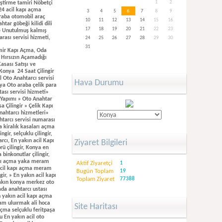
1
2
iştirme tamiri Nöbetçi
/24 acil kapı açma
3
4
5
6
7
8
9
araba otomobil araç
10
11
12
13
14
15
16
tar göbeği kilidi dili
17
18
19
20
21
22
23
de Unutulmuş kalmış
rası servisi hizmeti,
24
25
26
27
28
29
30
31
emir Kapı Açma, Oda
, Hırsızın Açamadığı
Kasası Satışı ve
 Konya 24 Saat Çilingir
l Oto Anahtarcı servisi
Hava Durumu
ya Oto araba çelik para
stası servisi hizmeti»
 Yapımı » Oto Anahtar
 Çilingir » Çelik Kapı
nahtarcı hizmetleri»
ahtarcı servisi numarası
a kiralık kasaları açma
gir, selçuklu çilingir,
rcı, En yakın acil Kapı
Ziyaret Bilgileri
rü çilingir, Konya en
 binkonutlar çilingir,
kapı açma yaka meram
Aktif Ziyaretçi
1
n acil kapı açma meram
Bugün Toplam
19
gir, » En yakın acil kapı
Toplam Ziyaret
77388
 yakın konya merkez oto
kada anahtarcı ustası
n yakın acil kapı açma
eram uluırmak ali hoca
Site Haritası
 açma selçuklu feritpaşa
u En yakın acil oto