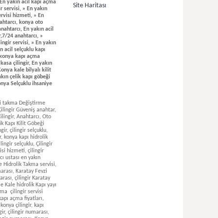
, En yakın acil kapı açma
Site Haritası
r servisi, » En yakın
rvisi hizmeti, » En
nahtarcı, konya oto
anahtarcı, En yakın acil
r,7/24 anahtarcı, »
ngir servisi, » En yakın
ın acil selçuklu kapı
il konya kapı açma
 kasa çilingir, En yakın
onya kale bilyalı kilit
yakın çelik kapı göbeği
Konya Selçuklu ihsaniye
nar çilingir, meram hasanköy çilingir, meram hacı şaban çilingir, meram dere aşıklar çilingir, meram tırılırmak çilingir,selçuklu selahaddin eyyübi mahallesi çilingir, meram uluırmak alihoca çilingir, meram 24 saat açık çilingir, meram oto anahtarcı servisi, meram adülaziz çilingir, meram aşkan çilingir, meram çilingir servis,meram gazanfer mahallesi çilingir, meram harmancık çilingir, meram karahüyük çilingir,meram köyceğiz çilingir,meram süleymaniye kaş çilingir, meram havzan çilingir, meram öğretmen evleri çilingir, Konya toprak sarnıç çilingir, karatay talıcak çilingir,karatay elmacı çilingir,karatay hacı hasan çilingir, Konya karatay karacihan çilingir anahtarcı ustası servisi, Konya Karatay keçeciler en yaın çilingir anahatrcı ustası servisi, Karatay kayacık araplar çilingir, Karatay karakayış caddesi çilingir, Konya Karatay kırbaşı mahallesi çilingir, karatay Doğuş mahallesi çilingir, karatay çelebi çilingir, Konya karatay köprübaşı çilingir, Konya karatay selim sultan çilingir, karatay mengene çilingir, saraçoğlu çilingir, karatay yediler çilingir, karatay erler çilingir,karatay aziziye mahallesi çilingir, selçuklu medrese çilingir, selçuklu özlem çilingir, kılınçarslan çilingir, Selçuklu en yakın çilingir ustası şefikcan kapı açma anahtarcı servis hizmeti, selçuklu buhara çilingir, selçuklu farabi mahallesi çilingir, selçuklu beyhekim çilingir, Selçuklu Ferit paşa