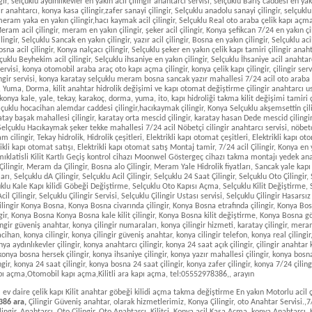
v daire çelik kapı Kilit anahtar göbeği kilidi açma takma değiştirme En yakın Motorlu acil çi
86 ara,
Çilingir Güveniş anahtar, olarak hizmetlerimiz, Konya Çilingir, oto Anahtar Servisi.,7/24 En Yakın Acil Nöbetçi Çilingir Servisi. Çilingir, Anahtarcı, Oto Çilingir, Oto Anahtarcı, Kilitçi, Konya acil Kasa Açma, konya Anahtarcı, Konya Kale Yale Tekay Karakoç Dorma Qubao Kapı hidrolikleri Çelik Kapı Kilit Göbeği çeşitleri değiştirme fiyatları çilingir servisi, acil çilingir, alo çilingir, konya çilingir, güveniş, selçuklu çilingir, Meram gödene en yakın oto çilingir anahtarcı servisi, çilingir selçuklu, bana en yakın çilingir, şefikcan çilingir, selçuklu çilingirci, konya selçuklu çilingir, konya kapı hidrolik satışı, yazır çilingir, Konya Yale hidrolik fiyatları, Yale Hidrolik Fiyatları konya, Konya Kale hidrolik Fiyatları, Selçuklu Yale Hidrolik fiyatları, Sancak Yale hidrolik Fiyatları, Bedir yale hidrolik Fiyatları, Meram Aydoğdu Yale Hidrolik Fiyatları, Selçuklu Beyhekim yale kale Hidrolik Fiyatları, Binkonutlar yale Kale Tekay karakoç Kapı hidroliği Fiyatları, Konya Nalçacı Yale Kale Tekay Karakoç Kapı hidroliği Çeşitleri Takma Fiyatları çilingir servisi, Konya Selçuklu Şeker Tekke hocacihan şefikcan mahallesi 7/24 ev daire çlik kapı bina kapısı Kale Yale Tekay Karakoç Kapıları hidroliği kilidi anahtar göbek açma çeşitleri Takma değiştirme çilingir anahtarcı ustası Fiyatları en yakın servisi hizmeti, Selçuklu İhsaniye Yale Hidrolik Fiyatları, Konya çilingir Yale Hidrolik Fiyatları, anahtarcı selçuklu, Meram Yaka Yale kale 4,5, Numara hidrolik Fiyatları, Meram Ali Ulvi Kurucu Yale Hidrolik fiyatları, Konya Meram Karatay Kayacık araplar Keçeciler Hamzaoğlu Kumköprü Çimenlik Uluırmak karaaslan Hacıfettah mengen Akabe Fetih Karkent Fevzi çakmak Mahalleleri civarında yale kale Tekay ito Karakoç Kapı hidroliği 2,3,4,5 Numara Hidrolik çeşitleri takma çilingir anahtarcı ustası Fiyatları servisi hizmeti, Selçuklu sancak kasa çilingir, konya çilingir selçuklu, çilingir meram, meram çilingirci, meram çilingir, konya çilingir bosna, meram en yakın çilingir, konya çilingir numarası, Şeyh Sadrettin Kale Yale Tekay kapı hidrolik Fiyaları, Meram Yeni yol Durunday Kale Yale Tekay Karakoç Kapı hidroliği Kilit Göbek çeşitleri Takma değiştirme Fiyatları çilingir servis, konya çilingir meram, meram bölgesinde çilingirci, konya meram çilingir, Selçuklu çilingir numarası, Fevzi çakmak oto çilingir servisi,karatay çilingir, 24 saat çilingir, karatay çilingir konya, en yakın çilingir, çilingir karatay, konya karatay çilingir, konya çilingir karatay, çilingir kapı açma fiyatları, Konya cilingir, çilingir servisi, anahtarcı konya, konya araba anahtarcısı, konya göbek değişimi, konya çilingir, kapı göbeği değişimi, çilingir konya, anahtarcı en yakın, kapı kilidi değiştirme fiyatları, konya alo çilingir, kasa çilingir, çilingir numarası, çelik kapı açma, çelik kapı çilingir, nöbetçi çilingir, açık çilingir, Konya anahtarcı, çelik kapı kilit göbeği, çilingir, acil çilingir, çilingir fiyatları, anahtarcı, kapı göbeği değiştirme, en yakın anahtarcı, cilingir, kilit göbeği fiyatları, bosna hersek çilingir, bosna anahtarcı, alo cilingir, konya real çilingir, konya sancak cilingir, konya kosova çilingir, bosna en yakın çilingir, konya otogar çilingir, cilingir bosna, bosna çilingir, kosova çilingir, bosna sancak oto çilingir, konya bosna çilingir, bosna cilingir, selçuklu en yakın anahtarcı, selçuklu anahtarcı, konya kosova cilingir, konya kapı hidroliği, konya çilingirci, kule site çilingir, merkez anahtarcı, konya merkez anahtarcı, konya kapı göbek değişimi, Meram yaka çilingir numarası, Selçuklu Şefikcan mahallesi 7/24 acil kitli örtülü çekili ev daire çelik kapı barel kili anahtar göbek kilidi açma en yakın çilingir anahtarcı ustası servisi hizmeti, Meramda oto cilingir servis, Karatayda oto cilingir servisi, Selçuklu oto cilingir servis, Bosnada oto cilingir servisi, Sancakda oto cilingir servisi, Karatay Ulubatlı hasan 7/24 acil kitli örtülü çekili kalmış ev daire çelik kapı kilit anahtar açma en yakın çilingir anahtarcı ustası servisi hizmeti, Karatay Kumköprü mahallesi 7/24 acil Kapıda kaldım en yakın ev daire kapısı çelik kapı kilit anahtar açma alo çilingir anahtarcı ustası numarası servisi hizmeti lazım ?, Karatay çimenlik mahallesi 7/24 acil Kapıda kaldım en yakın ev daire kapısı çelik kapı kilit anahtar açma alo çilingir anahtarcı ustası numarası servisi hizmeti lazım ?, Konya Karatay toprk sarnıç akabe keykubat mahallesi 7/24 acil Kapıda kaldım en yakın ev daire kapısı çelik kapı kilit anahtar açma alo çilingir anahtarcı ustası numarası servisi hizmeti lazım ?, Karatay hamzaoğlu mahallesi 7/24 acil Kapıda kaldım en yakın ev daire kapısı çelik kapı kilit anahtar açma alo çilingir anahtarcı ustası numarası servisi hizmeti lazım ?, Karatay Fetih Karşehir Karkent mahallesi 7/24 acil Kapıda kaldım en yakın ev daire kapısı çelik kapı kilit anahtar açma alo çilingir anahtarcı ustası numarası servisi hizmeti lazım ?, Karatay Karkent fetih caddesi mahallesi 7/24 acil kitli oto araba ev daire demir tahta kapısı çelik kapı kilit anahtar tamiri çilingir ustası servisi, Karatay Fevzi çakmak Büsan orgnize aykent sanayi ilçesi semti mahallesi 7/24 acil oto araba otomobil araç Gaziantep kasası dükkan kapısı çelik para kasa kapı kilit anahtar şifreli göbeği kilidi açma tamiri hidrolik takma değiştirme tamirci en yakın çilingir anahtarcı ustası servisi hizmeti, Karatay Hacı yusuf mescid mahallesi 7/24 acil Kapıda kaldım en yakın ev daire kapısı çelik kapı kilit anahtar açma alo çilingir anahtarcı ustası numarası servisi hizmeti lazım ?, Konya 7/24 acil Merma kozağaç mahallesi kitli oto araba otomobil araç ev daire kapısı çelik kapı kilit anahtar göbeği kilidi açma en yakın çilingir anahtarcı ustası servisi hizmeti, Konya Lalebahçe aydoğdu mahallesi 7/24 acil Kapıda kaldım en yakın ev daire kapısı çelik kapı kilit anahtar açma alo çilingir anahtarcı ustası numarası servisi hizmeti lazım ?, Konya meram Şeyh sadrettin konevi mahallesi 7/24 acil Kapıda kaldım en yakın ev daire kapısı çelik kapı kilit anahtar açma alo çilingir anahtarcı ustası numarası servisi hizmeti lazım ?, meram yenice kurtuluş çilingir, meram yunus emre çilingir, Meram küçük kovanağzı çilingir, Meram armağan 7/24 acil kapı açma çilingir servisi, Meram Dede korkut 7/24 acil kapı açma çilingir servisi, Meram melihşah 7/24 acil kapı açma çilingir servisi, yaka meram çilingir, yaka mahallesi 7/24 acil kapı açma en yakın anahtarcı ustası servisi hizmeti, yaka çilingir servisi, Konya meram Durunday 7/24 acil kapı açma çilingir servisi, meram alavardı çilingir, Meram uzunharmanlar mahallesi 7/24 acil Kapıda kaldım en yakın ev daire kapısı çelik kapı kilit anahtar açma alo çilingir anahtarcı ustası numarası servisi hizmeti lazım ?, karaaslan aybahçe çilingir, meram şükran mahallesi çilingir,alo çilingir, Selçuklu hocacihan hanaybaşı mahallesi 7/24 acil Kapıda kaldım en yakın ev daire kapısı çelik kapı kilit anahtar açma alo çilingir anahtarcı ustası numarası servisi hizmeti lazım ?, Selçuklu erenköy esenler mahallesi 7/24 acil Kapıda kaldım en yakın ev daire kapısı çelik kapı kilit anahtar açma alo çilingir anahtarcı ustası numarası servisi hizmeti lazım ?, Selçuklu mehmet akif mahallesi 7/24 acil Kapıda kaldım en yakın ev daire kapısı çelik kapı kilit anahtar açma alo çilingir anahtarcı ustası numarası servisi hizmeti lazım ?, Selçuklu hüsamettin çelebi mahallesi 7/24 acil Kapıda kaldım en yakın ev daire kapısı çelik kapı kilit anahtar açma alo çilingir anahtarcı ustası numarası servisi hizmeti lazım ?, Selçuklu malazgirt 7/24 acil Kapıda kaldım en yakın ev daire kapısı çelik kapı kilit anahtar açma alo çilingir anahtarcı ustası numarası servisi hizmeti lazım ?, Konya selçuklu aydınlıkevler mahallesi 7/24 acil Kapıda kaldım en yakın ev daire kapısı çelik kapı kilit anahtar açma alo çilingir anahtarcı ustası numarası servisi hizmeti lazım ?,Konya selçuklu sakarya mahallesi 7/24 acil Kapıda kaldım en yakın ev daire kapısı çelik kapı kilit anahtar açma alo çilingir anahtarcı ustası numarası servisi hizmeti lazım ?, Meram karaaslan aybahçe mahallesi 7/24 acil Kapıda kaldım en yakın ev daire kapısı çelik kapı kilit anahtar açma alo çilingir anahtarcı ustası numarası servisi hizmeti lazım ?, meram saadet mahallesi 7/24 acil Kapıda kaldım en yakın ev daire kapısı çelik kapı kilit anahtar açma alo çilingir anahtarcı ustası numarası servisi hizmeti lazım ?,Konya Meram şeyh sadrettin Konevi mahal