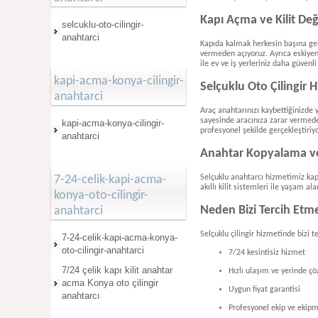
Kapı Açma ve Kilit Değ
selcuklu-oto-cilingir-
anahtarci
Kapıda kalmak herkesin başına gele
vermeden açıyoruz. Ayrıca eskiyen 
ile ev ve iş yerleriniz daha güvenli 
kapi-acma-konya-cilingir-
Selçuklu Oto Çilingir 
anahtarci
Araç anahtarınızı kaybettiğinizde
sayesinde aracınıza zarar vermed
kapi-acma-konya-cilingir-
profesyonel şekilde gerçekleştiriy
anahtarci
Anahtar Kopyalama ve
Selçuklu anahtarcı hizmetimiz kaps
7-24-celik-kapi-acma-
akıllı kilit sistemleri ile yaşam al
konya-oto-cilingir-
Neden Bizi Tercih Etme
anahtarci
Selçuklu çilingir hizmetinde bizi t
7-24-celik-kapi-acma-konya-
oto-cilingir-anahtarci
7/24 kesintisiz hizmet
7/24 çelik kapı kilit anahtar
Hızlı ulaşım ve yerinde ç
acma Konya oto çilingir
Uygun fiyat garantisi
anahtarcı
Profesyonel ekip ve ekip