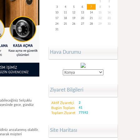
1
2
3
4
5
6
7
8
9
10
11
12
13
14
15
16
17
18
19
20
21
22
23
24
25
26
27
28
29
30
31
Hava Durumu
Ziyaret Bilgileri
abileceğiniz Selçuklu
Aktif Ziyaretçi
2
 sayesinde gece, gündüz
Bugün Toplam
41
Toplam Ziyaret
77592
Site Haritası
diniz arızalanmış olabilir.
sunarak müşteri