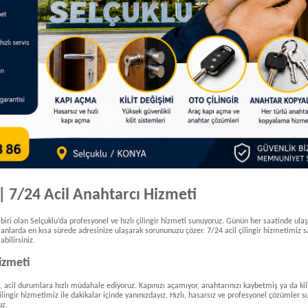
 | 7/24 Acil Anahtarcı Hizmeti
iri olan Selçuklu’da profesyonel ve hızlı çilingir hizmeti sunuyoruz. Günün her saatinde ulaş
ız anlarda en kısa sürede adresinize ulaşarak sorununuzu çözer. 7/24 acil çilingir hizmetimiz
abilirsiniz.
Hizmeti
k, acil durumlara hızlı müdahale ediyoruz. Kapınızı açamıyor, anahtarınızı kaybetmiş ya da kili
ilingir hizmetimiz ile dakikalar içinde yanınızdayız. Hızlı, hasarsız ve profesyonel çözümler 
uz.