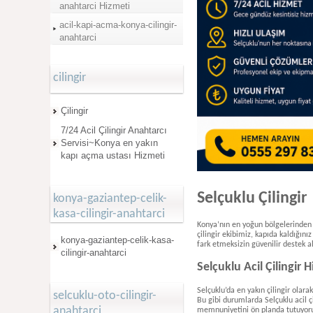
anahtarci Hizmeti
acil-kapi-acma-konya-cilingir-
anahtarci
cilingir
Çilingir
7/24 Acil Çilingir Anahtarcı
Servisi~Konya en yakın
kapı açma ustası Hizmeti
Selçuklu Çilingir
konya-gaziantep-celik-
kasa-cilingir-anahtarci
Konya’nın en yoğun bölgelerinden b
çilingir ekibimiz, kapıda kaldığın
konya-gaziantep-celik-kasa-
fark etmeksizin güvenilir destek al
cilingir-anahtarci
Selçuklu Acil Çilingir 
Selçuklu’da en yakın çilingir olara
selcuklu-oto-cilingir-
Bu gibi durumlarda Selçuklu acil ç
anahtarci
memnuniyetini ön planda tutuyor