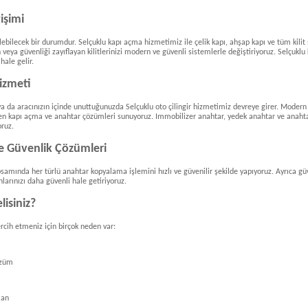
işimi
bilecek bir durumdur. Selçuklu kapı açma hizmetimiz ile çelik kapı, ahşap kapı ve tüm kilit 
veya güvenliği zayıflayan kilitlerinizi modern ve güvenli sistemlerle değiştiriyoruz. Selçuklu
hale gelir.
Hizmeti
 ya da aracınızın içinde unuttuğunuzda Selçuklu oto çilingir hizmetimiz devreye girer. Moder
en kapı açma ve anahtar çözümleri sunuyoruz. Immobilizer anahtar, yedek anahtar ve anaht
oruz.
 Güvenlik Çözümleri
amında her türlü anahtar kopyalama işlemini hızlı ve güvenilir şekilde yapıyoruz. Ayrıca güv
anlarınızı daha güvenli hale getiriyoruz.
lisiniz?
ercih etmeniz için birçok neden var:
özüm
man