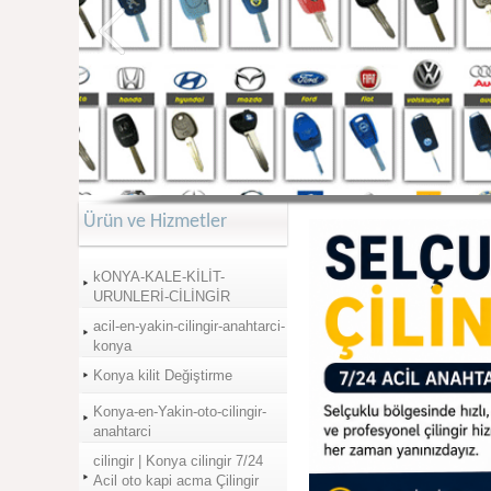
Ürün ve Hizmetler
kONYA-KALE-KİLİT-
URUNLERİ-CİLİNGİR
acil-en-yakin-cilingir-anahtarci-
konya
Konya kilit Değiştirme
Konya-en-Yakin-oto-cilingir-
anahtarci
cilingir | Konya cilingir 7/24
Acil oto kapi acma Çilingir