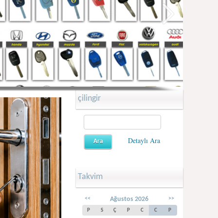
çilingir
Detaylı Ara
Takvim
<<
Ağustos 2026
>>
P
S
Ç
P
C
C
P