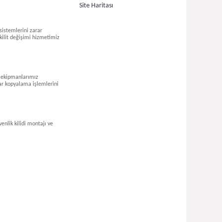
Site Haritası
sistemlerini zarar
 kilit değişimi hizmetimiz
n ekipmanlarımız
ar kopyalama işlemlerini
enlik kilidi montajı ve