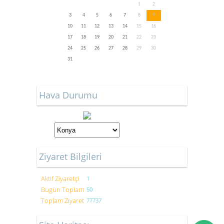
1
2
3
4
5
6
7
8
9
10
11
12
13
14
15
16
17
18
19
20
21
22
23
24
25
26
27
28
29
30
31
Hava Durumu
Ziyaret Bilgileri
Aktif Ziyaretçi
1
Bugün Toplam
50
Toplam Ziyaret
77737