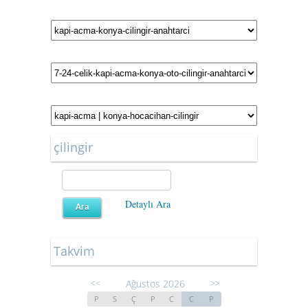
çilingir
Detaylı Ara
Takvim
Ağustos 2026
<<
>>
P
S
Ç
P
C
C
P