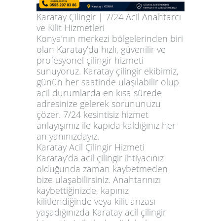
Karatay Çilingir | 7/24 Acil Anahtarcı
ve Kilit Hizmetleri
Konya’nın merkezi bölgelerinden biri
olan Karatay’da hızlı, güvenilir ve
profesyonel çilingir hizmeti
sunuyoruz. Karatay çilingir ekibimiz,
günün her saatinde ulaşılabilir olup
acil durumlarda en kısa sürede
adresinize gelerek sorununuzu
çözer. 7/24 kesintisiz hizmet
anlayışımız ile kapıda kaldığınız her
an yanınızdayız.
Karatay Acil Çilingir Hizmeti
Karatay’da acil çilingir ihtiyacınız
olduğunda zaman kaybetmeden
bize ulaşabilirsiniz. Anahtarınızı
kaybettiğinizde, kapınız
kilitlendiğinde veya kilit arızası
yaşadığınızda Karatay acil çilingir